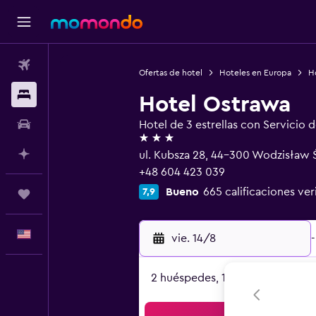
Vuelos
Ofertas de hotel
Hoteles en Europa
Ho
Alojamientos
Hotel Ostrawa
Autos
Hotel de 3 estrellas con Servicio 
3 estrellas
Planifica con IA
ul. Kubsza 28, 44-300 Wodzisław Śl
+48 604 423 039
Bueno
665 calificaciones ver
7,9
Trips
Español
vie. 14/8
-
2 huéspedes, 1 habitación