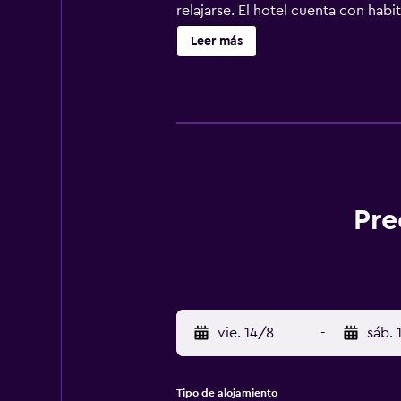
relajarse. El hotel cuenta con ha
asegurarte una estancia cómoda. Ho
Leer más
zona de alrededores. En las inmed
acceder caminando a Wodzislaw Sla
encuentran ubicados a un breve t
Pre
vie. 14/8
-
sáb. 
Tipo de alojamiento