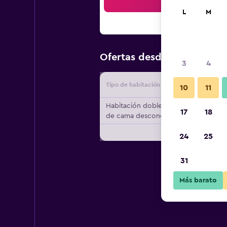
Bus
L
M
$75
Ofertas desde
/
Oferta má
3
4
Tipo de habitación
Proveedo
10
11
Habitación doble, tipo
17
18
de cama desconocido
24
25
31
Más barato