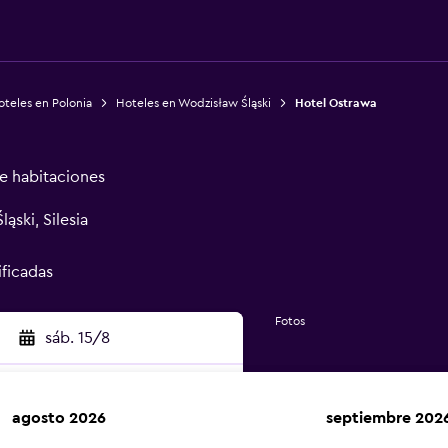
teles en Polonia
Hoteles en Wodzisław Śląski
Hotel Ostrawa
de habitaciones
ąski, Silesia
ificadas
Fotos
sáb. 15/8
agosto 2026
septiembre 202