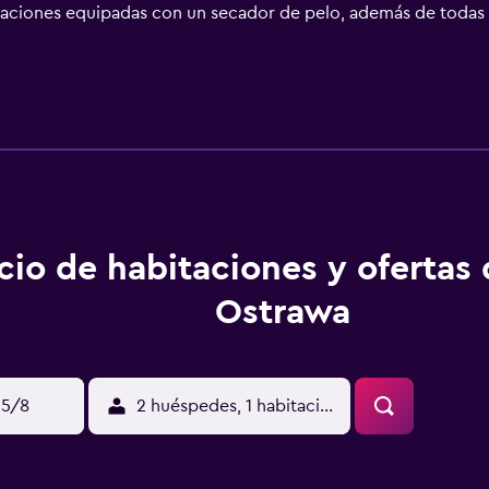
bitaciones equipadas con un secador de pelo, además de todas
tel Ostrawa ofrece una cafeteria en la que los huéspedes pued
iaciones también hay una variada selección de lugares para s
ski Train Station, que conecta a los huéspedes con la zona de
rayecto en coche desde la propiedad.
cio de habitaciones y ofertas
Ostrawa
15/8
2 huéspedes, 1 habitación