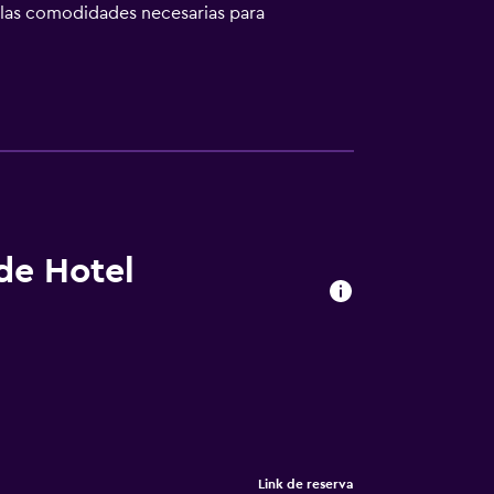
 las comodidades necesarias para
en ir a comer antes de salir a visitar la
alir a comer. Desde Hotel Ostrawa se puede
 alrededores. Rybnik y Jastrzębie-Zdrój se
 de Hotel
Link de reserva