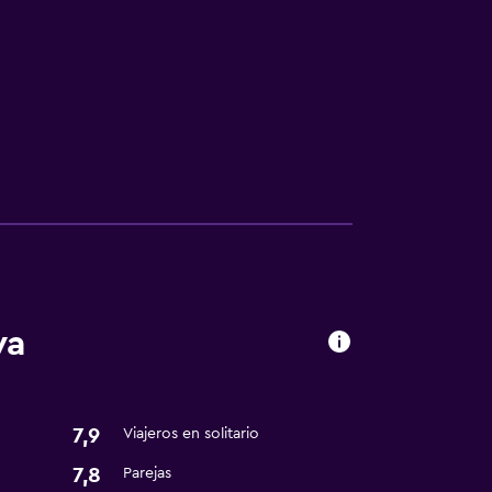
ión
fumadores
wa
7,9
Viajeros en solitario
7,8
Parejas