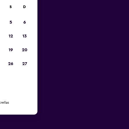
S
D
5
6
12
13
19
20
26
27
rellas