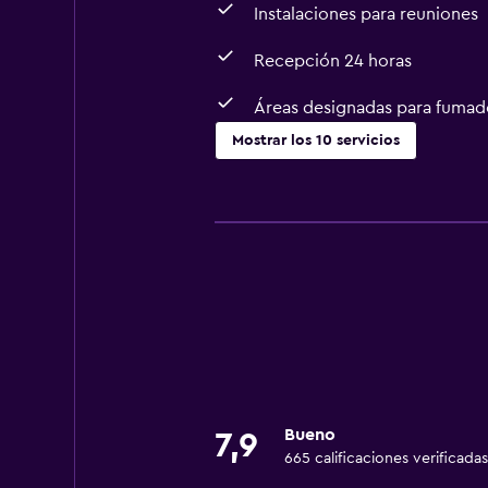
Instalaciones para reuniones
Recepción 24 horas
Áreas designadas para fumad
Mostrar los 10 servicios
Servicios y facilidades
Servicio de habitaciones
Instalaciones para reuniones
Recepción 24 horas
Estacionamiento y transporte
Traslado aeropuerto
Bueno
7,9
Comedor
665 calificaciones verificadas
Cafetería