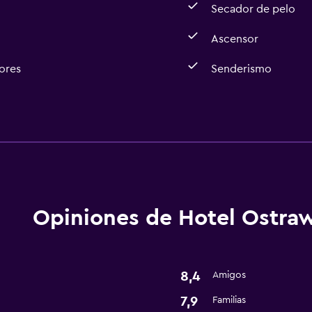
Secador de pelo
Ascensor
ores
Senderismo
Accesibilidad y adecuac
Ascensor
Áreas designadas para 
Opiniones de Hotel Ostra
Baño
Secador de pelo
8,4
Amigos
Actividades
7,9
Familias
Senderismo