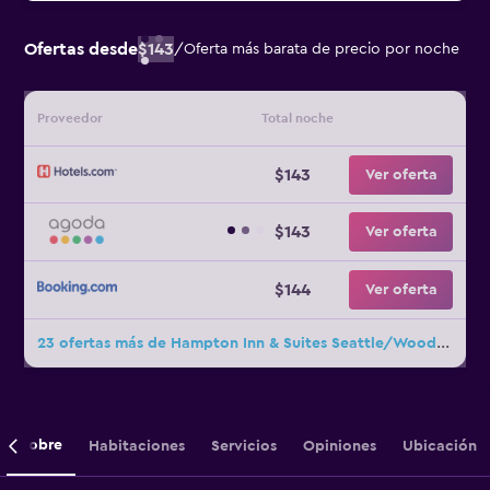
Ofertas desde
$143
/
Oferta más barata de precio por noche
Proveedor
Total noche
$143
Ver oferta
$143
Ver oferta
$144
Ver oferta
23 ofertas más de Hampton Inn & Suites Seattle/Woodinville
Sobre
Habitaciones
Servicios
Opiniones
Ubicación