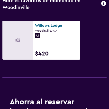
Hoteles favoritos de momondo en
Woodinville
Salud y seguridad
Botiquín de primeros auxilios
Willows Lodge
Caja fuerte
Woodinville, WA
9,5
Ideal para familias
Cuna/cama nido disponibles
$420
Buffet infantil
Gimnasio
Gimnasio
Piscina
Piscina (cubierta)
Ahorra al reservar