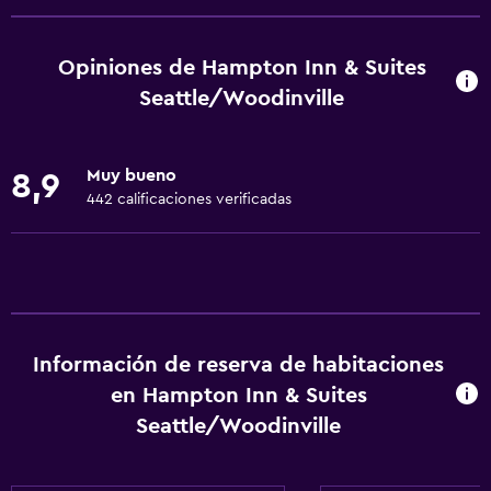
Mascotas permitidas bajo consulta (pueden aplicar cargos
extra)
Opiniones de Hampton Inn & Suites
Accesibilidad
Seattle/Woodinville
Ascensor
Estacionamiento accesible
Muy bueno
8,9
Habitación hipoalergénica
442 calificaciones verificadas
Para no fumadores
Lavabo bajo
Inodoro con barras de apoyo
Áreas designadas para fumadores
Información de reserva de habitaciones
Servicios básicos
en Hampton Inn & Suites
Wifi gratis
Seattle/Woodinville
Wifi disponible en todas las instalaciones