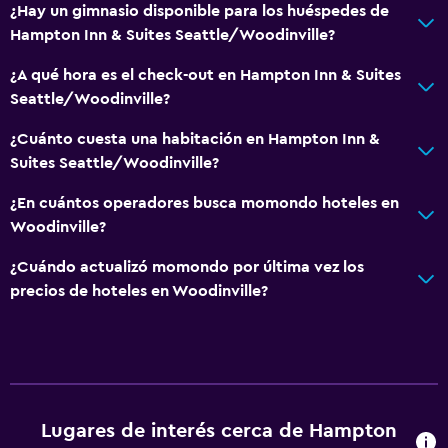
¿Hay un gimnasio disponible para los huéspedes de
Estacionamiento y transporte
Hampton Inn & Suites Seattle/Woodinville?
Carga de vehículos eléctricos
¿A qué hora es el check-out en Hampton Inn & Suites
Estacionamiento gratuito
Seattle/Woodinville?
Estacionamiento privado
¿Cuánto cuesta una habitación en Hampton Inn &
Suites Seattle/Woodinville?
General
¿En cuántos operadores busca momondo hoteles en
Habitaciones familiares
Woodinville?
Teléfono
¿Cuándo actualizó momondo por última vez los
Espacio de almacenamiento
precios de hoteles en Woodinville?
Baño
Inodoro con cisterna alta
Secador de pelo
Lugares de interés cerca de Hampton