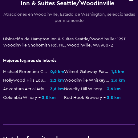
Inn & Suites Seattle/Woodinville
Aire libre
Terraza/patio
Atracciones en Woodinville, Estado de Washington, seleccionadas
por momondo
Sillas de playa
Ubicación de Hampton Inn & Suites Seattle/Woodinville: 19211
Lavandería
Woodinville Snohomish Rd. NE, Woodinville, WA 98072
Lavandería
Plancha y tabla de planchar
Mejores lugares de interés
Michael Florentino Cellars
0,6 km
Wilmot Gateway Park
1,8 km
Habitación
Hollywood Hills Equestrian Park
2,2 km
Woodinville Whiskey Co
2,6 km
Despertador
Adventura Aerial Adventure Park
3,6 km
Novelty Hill Winery
3,6 km
Sofá cama
Columbia Winery
3,8 km
Red Hook Brewery
3,8 km
Actividades
Tienda de regalos
Golf