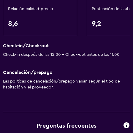
Internet
Relación calidad-precio
Puntuación de la ubi
Extinguidor
Artículos de aseo gratis
8,6
9,2
Alarma de humo
Calefacción
Check-in/Check-out
Adaptador
Check-in después de las 15:00 - Check-out antes de las 11:00
Aire acondicionado
Cancelación/prepago
Servicios y facilidades
Las políticas de cancelación/prepago varían según el tipo de
Salas de conferencia
habitación y el proveedor.
Centro de negocios
Caja fuerte
Instalaciones para reuniones
Minimercado en las instalaciones
Preguntas frecuentes
Check-out exprés