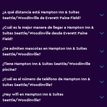
Recepción 24 horas
¿A qué distancia está Hampton Inn & Suites
Seattle/Woodinville de Everett Paine Field?
Cocina
Microondas
¿Cuál es la mejor manera de llegar a Hampton Inn &
Suites Seattle/Woodinville desde Everett Paine
Tetera/cafetera
Field?
Nevera
¿Se admiten mascotas en Hampton Inn & Suites
Cafetera
Seattle/Woodinville?
Cocineta
¿Tiene Hampton Inn & Suites Seattle/Woodinville
piscina?
Sistema de entretenimiento
Radio
¿Cuál es el número de teléfono de Hampton Inn &
Suites Seattle/Woodinville?
TV de pantalla plana
Sala de estar/TV compartida
¿Hay wifi en Hampton Inn & Suites
Seattle/Woodinville?
TV