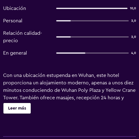
Ubicación
10,0
Personal
2,0
Relación calidad-
2,0
precio
En general
4,0
Con una ubicación estupenda en Wuhan, este hotel
proporciona un alojamiento moderno, apenas a unos diez
minutos conduciendo de Wuhan Poly Plaza y Yellow Crane
Tower. También ofrece masajes, recepción 24 horas y
registros de entrada y salida exprés. Este hotel de 4
Leer más
estrellas dispone de un mostrador turístico, servicio de
habitaciones y un servicio de guardaequipajes. También
cuenta con una caja fuerte, servicio de lavandería y una
lavandería. Las modernas habitaciones Crown Hotel