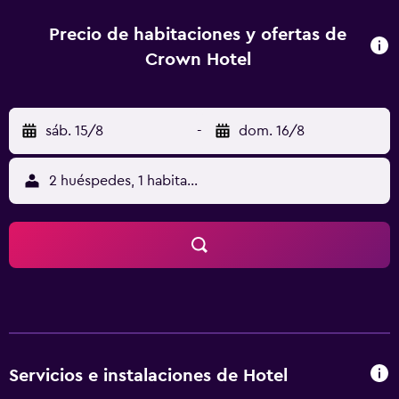
Wuhan disponen de acceso a internet en las habitaciones,
además de todo lo necesario para que disfrutes de una
Precio de habitaciones y ofertas de
estancia acogedora. Crown Hotel Wuhan está cerca de
Crown Hotel
Wuchang Railway Station, por lo que los huéspedes lo
tienen fácil para salir a descubrir Wuhan y la zona de los
alrededores. Huazhong University of Science and
sáb. 15/8
-
dom. 16/8
Technology, Wuhan University y Wuhan Institute of
Physical Education están apenas a un cómodo trayecto
conduciendo del hotel.
2 huéspedes, 1 habitación
Servicios e instalaciones de Hotel