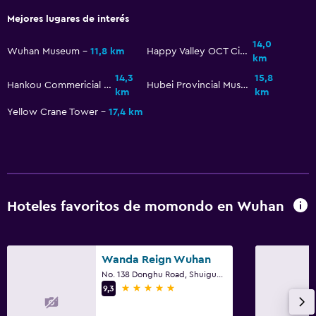
Mejores lugares de interés
14,0
Wuhan Museum
11,8 km
Happy Valley OCT City
km
14,3
15,8
Hankou Commericial and Financial Area
Hubei Provincial Museum
km
km
Yellow Crane Tower
17,4 km
Hoteles favoritos de momondo en Wuhan
Wanda Reign Wuhan
No. 138 Donghu Road, Shuiguohu Street, Wuhan
5 estrellas
9,3