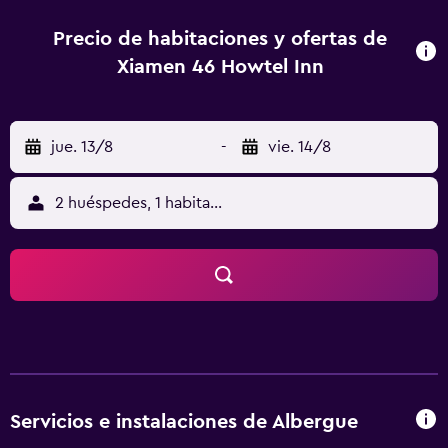
canales por cable/satélite. El hotel-inn proporciona una
base ideal para visitar Port of Xiamen y Xiamen University,
Precio de habitaciones y ofertas de
además de todo lo que la zona ofrece. Por último, SM City
Xiamen 46 Howtel Inn
Xiamen está a un corto trayecto en coche.
jue. 13/8
-
vie. 14/8
2 huéspedes, 1 habitación
Servicios e instalaciones de Albergue