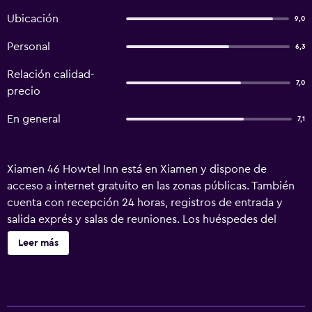
Ubicación
9,0
Personal
6,3
Relación calidad-
7,0
precio
En general
7,1
Xiamen 46 Howtel Inn está en Xiamen y dispone de
acceso a internet gratuito en las zonas públicas. También
cuenta con recepción 24 horas, registros de entrada y
salida exprés y salas de reuniones. Los huéspedes del
hotel-inn pueden relajarse, si lo desean, en los jardines de
Leer más
la propiedad. Para tu comodidad también cuenta con un
mostrador turístico, servicio de habitaciones con horario
limitado y un servicio de guardaequipajes. El hotel-inn
ofrece habitaciones que incluyen una ducha, un teléfono y