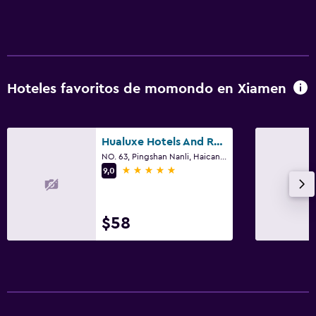
Hoteles favoritos de momondo en Xiamen
Hualuxe Hotels And Resorts Xiamen Haicang Harbour View
NO. 63, Pingshan Nanli, Haicang Avenue, Xiamen
5 estrellas
9,0
$58