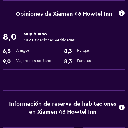
Servicio de habitaciones
Instalaciones para reuniones
Opiniones de Xiamen 46 Howtel Inn
Check-out exprés
Recepción 24 horas
Muy bueno
8,0
38 calificaciones verificadas
Sistema de entretenimiento
6,5
8,3
Amigos
Parejas
TV por cable o vía satélite
9,0
8,3
Viajeros en solitario
Familias
General
Espacio de almacenamiento
Salud y seguridad
Información de reserva de habitaciones
Caja fuerte
en Xiamen 46 Howtel Inn
Servicios básicos