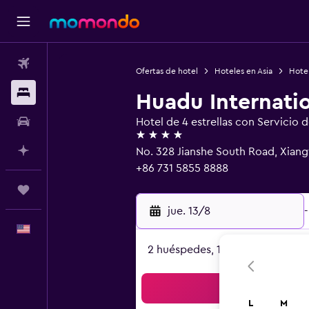
Vuelos
Ofertas de hotel
Hoteles en Asia
Hote
Alojamientos
Huadu Internatio
Autos
Hotel de 4 estrellas con Servicio 
4 estrellas
Planifica con IA
No. 328 Jianshe South Road, Xiang
+86 731 5855 8888
Trips
jue. 13/8
-
Español
2 huéspedes, 1 habitación
Bus
L
M