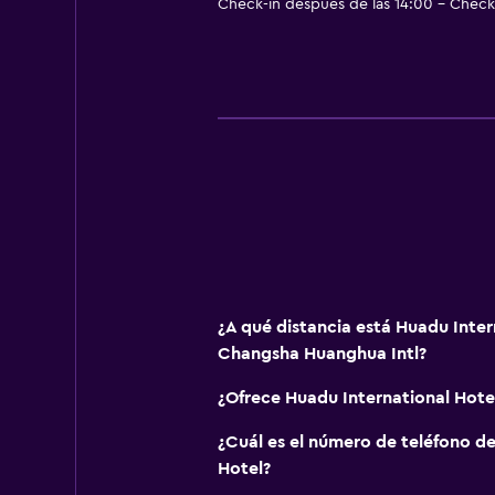
Sauna
Check-in después de las 14:00 - Check-
¿A qué distancia está Huadu Inter
Changsha Huanghua Intl?
¿Ofrece Huadu International Hot
¿Cuál es el número de teléfono d
Hotel?