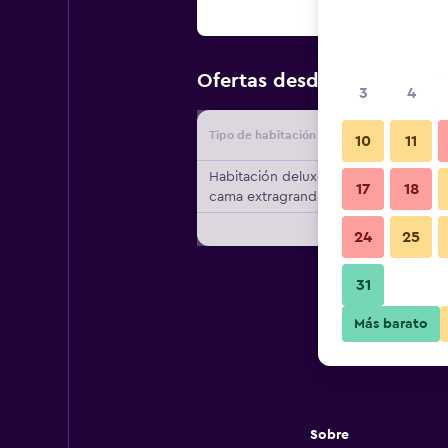
$53
Ofertas desde
/
Oferta má
3
4
Tipo de habitación
Proveedo
10
11
Habitación deluxe, 1
17
18
cama extragrande
24
25
31
Más barato
Sobre