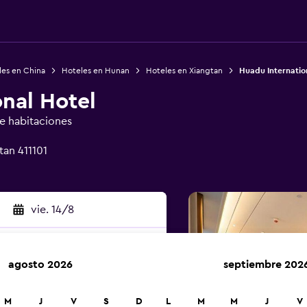
les en China
Hoteles en Hunan
Hoteles en Xiangtan
Huadu Internatio
nal Hotel
de habitaciones
tan 411101
vie. 14/8
agosto 2026
septiembre 202
car
M
J
V
S
D
L
M
M
J
V