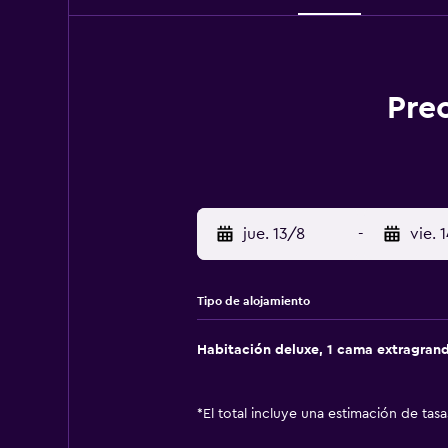
Pre
jue. 13/8
-
vie. 
Tipo de alojamiento
Habitación deluxe, 1 cama extragran
*
El total incluye una estimación de tas