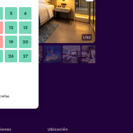
5
6
12
13
1/60
Otros
19
20
26
27
rellas
iones
Ubicación