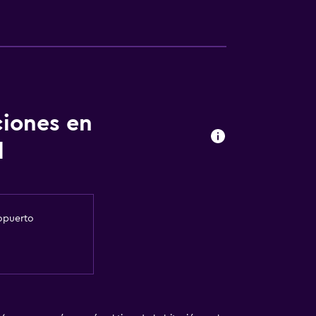
ión
ciones en
l
nto
ropuerto