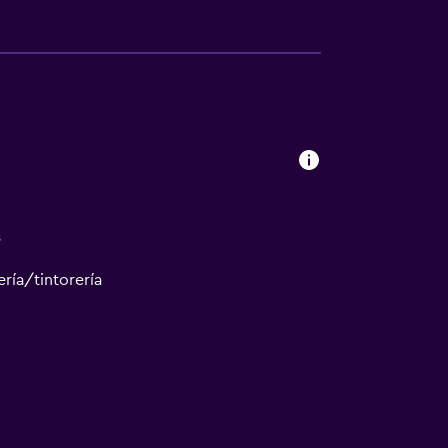
s
ría/tintorería