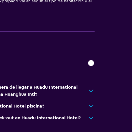
/prepago varían según el tipo de habitación y el
era de llegar a Huadu International
a Huanghua Intl?
ional Hotel piscina?
eck-out en Huadu International Hotel?