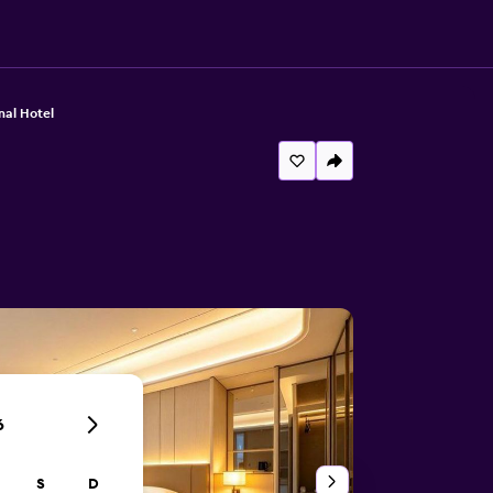
nal Hotel
6
S
D