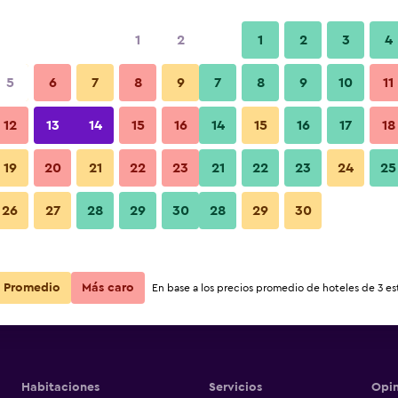
1
2
1
2
3
4
s barata de precio por noche
5
6
7
8
9
7
8
9
10
11
Habitación
r
Total noche
12
13
14
15
16
14
15
16
17
18
$53
Ver oferta
19
20
21
22
23
21
22
23
24
25
Fotos
26
27
28
29
30
28
29
30
Promedio
Más caro
En base a los precios promedio de hoteles de 3 est
Habitaciones
Servicios
Opin