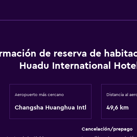
Servicios y facilidades
Servicio de habitaciones
Centro de negocios
Accesibilidad y adecuac
ormación de reserva de habita
Ascensor
Huadu International Hote
General
Espacio de almacenamie
Aeropuerto más cercano
Distancia al ae
Servicios básicos
Changsha Huanghua Intl
49,6 km
Aire acondicionado
Cancelación/prepago