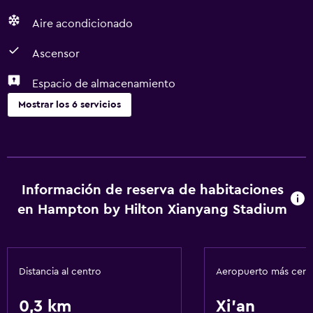
Aire acondicionado
Ascensor
Espacio de almacenamiento
Mostrar los 6 servicios
Servicios básicos
Aire acondicionado
Wifi
Información de reserva de habitaciones
en Hampton by Hilton Xianyang Stadium
Accesibilidad y adecuación
Ascensor
Distancia al centro
Aeropuerto más cer
General
0,3 km
Xi'an
Espacio de almacenamiento