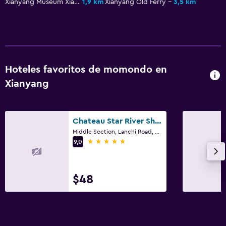
Xianyang Museum Xianyang Bowuguan
1,9 km
Xianyang Old Ferry
3,5 km
Hoteles favoritos de momondo en
Xianyang
Chateau Star River Shaanxi
Middle Section, Lanchi Road, Xianyang
5 estrellas
9,0
$48