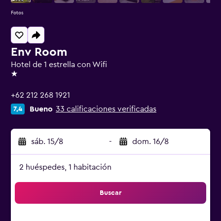
Fotos
Env Room
Hotel de 1 estrella con Wifi
1 estrella
+62 212 268 1921
Bueno
33 calificaciones verificadas
7,4
sáb. 15/8
-
dom. 16/8
2 huéspedes, 1 habitación
Buscar