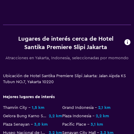
Desayuno en la habitación
Nevera
Salud y seguridad
Lugares de interés cerca de Hotel
Limpieza diaria
Santika Premiere Slipi Jakarta
Cámaras CCTV en zonas comunes
Atracciones en Yakarta, Indonesia, seleccionadas por momondo
Cámaras CCTV en el exterior
Seguridad las 24 horas
Ubicación de Hotel Santika Premiere Slipi Jakarta: Jalan Aipda KS
Botiquín de primeros auxilios
Tubun NO.7, Yakarta 10220
Detector de monóxido de carbono
Mejores lugares de interés
Caja fuerte
Thamrin City
1,5 km
Grand Indonesia
2,1 km
Ideal para familias
Gelora Bung Karno Stadium
2,2 km
Plaza Indonesia
2,2 km
Cuidado de niños o guardería
Plaza Senayan
3,0 km
Pacific Place
3,1 km
Museo Nacional de Indonesia
3,2 km
Senayan City Mall
3,3 km
Cuna/cama nido disponibles