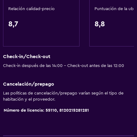
General
Relación calidad-precio
Puntuación de la ubi
Ventana
Acceso al salón ejecutivo
8,7
8,8
Posibilidad de habitaciones conectadas
Vista a la piscina
Espacio de almacenamiento
Check-in/Check-out
Vista a una calle tranquila
Check-in después de las 14:00 - Check-out antes de las 12:00
Pantuflas
Sofá
Cancelación/prepago
Teléfono
Las políticas de cancelación/prepago varían según el tipo de
Piso de mosaico/mármol
habitación y el proveedor.
Vista a la ciudad
Número de licencia: 55110, 8120215281281
Servicios básicos
Internet