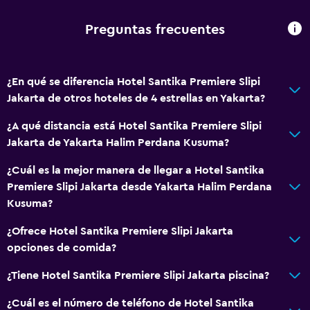
Extinguidor
Preguntas frecuentes
Artículos de aseo gratis
Alarma de humo
¿En qué se diferencia Hotel Santika Premiere Slipi
Aire acondicionado
Jakarta de otros hoteles de 4 estrellas en Yakarta?
Wifi gratis
¿A qué distancia está Hotel Santika Premiere Slipi
Toallas
Jakarta de Yakarta Halim Perdana Kusuma?
Champú
¿Cuál es la mejor manera de llegar a Hotel Santika
Gel de ducha
Premiere Slipi Jakarta desde Yakarta Halim Perdana
Papeleras
Kusuma?
Acondicionador
¿Ofrece Hotel Santika Premiere Slipi Jakarta
opciones de comida?
Baño
¿Tiene Hotel Santika Premiere Slipi Jakarta piscina?
Secador de pelo
Albornoz
¿Cuál es el número de teléfono de Hotel Santika