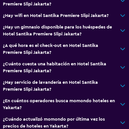
Premiere Slipi Jakarta?
Baño privado
Ducha
¿Hay wifi en Hotel Santika Premiere Slipi Jakarta?
Baño pequeño adicional
¿Hay un gimnasio disponible para los huéspedes de
Aseo
Hotel Santika Premiere Slipi Jakarta?
Papel higiénico
¿A qué hora es el check-out en Hotel Santika
Cepillo de dientes
Premiere Slipi Jakarta?
¿Cuánto cuesta una habitación en Hotel Santika
Comedor
Premiere Slipi Jakarta?
Tetera eléctrica
¿Hay servicio de lavandería en Hotel Santika
Almuerzos para llevar
Premiere Slipi Jakarta?
Menús para dietas especiales (bajo petición)
¿En cuántos operadores busca momondo hoteles en
Restaurante
Yakarta?
La comida se puede entregar en el alojamiento
¿Cuándo actualizó momondo por última vez los
Minibar
precios de hoteles en Yakarta?