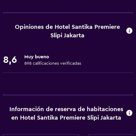
Servicios y facilidades
Centro de negocios
Renta de autos
Opiniones de Hotel Santika Premiere
Servicio de despertador
Slipi Jakarta
Servicio de conserjería
Cambio de divisas
Muy bueno
8,6
Instalaciones para reuniones
898 calificaciones verificadas
Servicio de habitaciones
Acceso con tarjeta
Recepción 24 horas
Caja fuerte
Información de reserva de habitaciones
Botella de agua
en Hotel Santika Premiere Slipi Jakarta
Capilla/templo