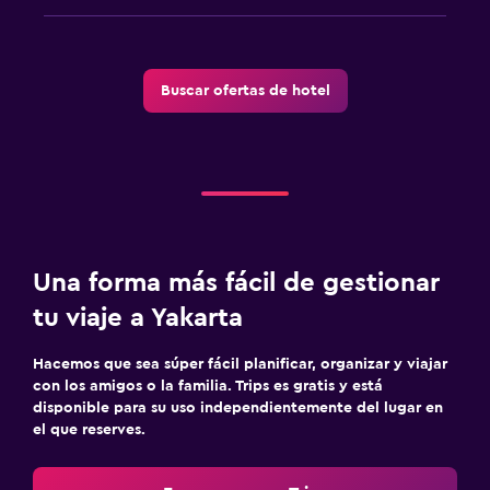
Gimnasio
Tennis a puerta cerrada
Gimnasio
Buscar ofertas de hotel
Sistema de entretenimiento
TV por cable o vía satélite
TV
Zona de trabajo
Una forma más fácil de gestionar
Fax/fotocopiadora
tu viaje a Yakarta
Escritorio
Hacemos que sea súper fácil planificar, organizar y viajar
con los amigos o la familia. Trips es gratis y está
Actividades
disponible para su uso independientemente del lugar en
el que reserves.
Tienda de regalos
Golf