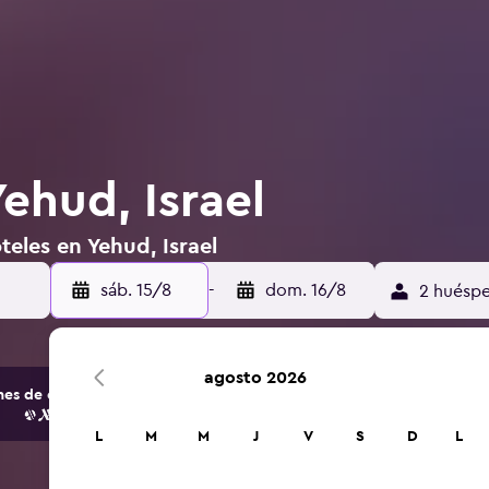
ehud, Israel
teles en Yehud, Israel
sáb. 15/8
-
dom. 16/8
2 huéspe
agosto 2026
s de opciones de hoteles y alojamientos.
L
M
M
J
V
S
D
L