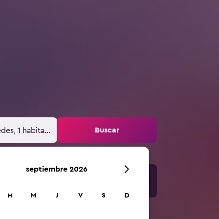
Buscar
des, 1 habitación
septiembre 2026
M
M
J
V
S
D