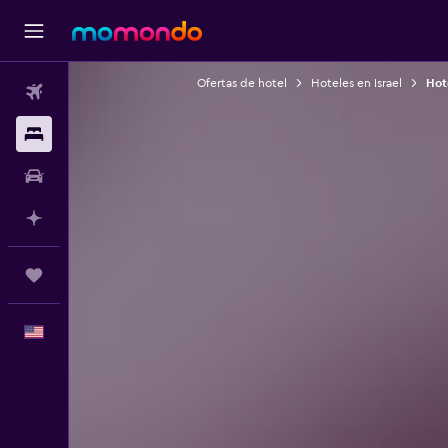
Ofertas de hotel
Hoteles en Israel
Hot
Vuelos
Alojamientos
Autos
Planifica con IA
Trips
Español