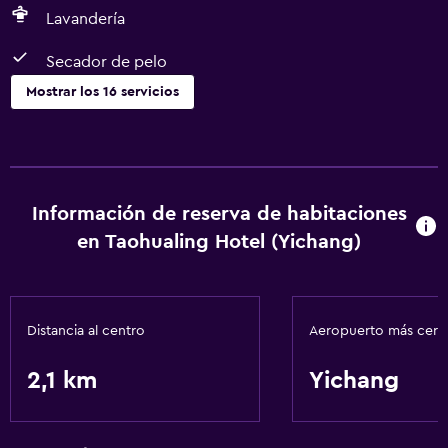
Lavandería
Secador de pelo
Mostrar los 16 servicios
Comedor
Restaurante
Cafetería
Información de reserva de habitaciones
Minibar
en Taohualing Hotel (Yichang)
Lavandería
Lavandería
Distancia al centro
Aeropuerto más cer
Servicios de lavandería/tintorería
2,1 km
Yichang
Servicios y facilidades
Servicio de habitaciones