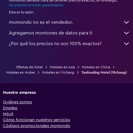
momondo siempre trata de obtener precios exactos, sin embargo,
*
los precios no están garantizados
.
Esta es la razón:
momondo no es el vendedor.
Agregamos montones de datos para ti
¿Por qué los precios no son 100% exactos?
Ofertas de hotel
Hoteles en Asia
Hoteles en China
Hoteles en Hubei
Hoteles en Yichang
Taohualing Hotel (Yichang)
Nuestra empresa
Quiénes somos
Empleo
Móvil
Cómo funcionan nuestros servicios
Códigos promocionales momondo