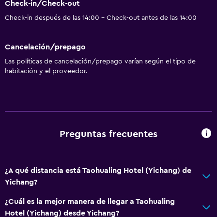
Check-in/Check-out
Centro de negocios
Check-in después de las 14:00 - Check-out antes de las 14:00
Servicios básicos
Cancelación/prepago
Wifi gratis
Las políticas de cancelación/prepago varían según el tipo de
Aire acondicionado
habitación y el proveedor.
Estacionamiento y transporte
Traslado aeropuerto
Preguntas frecuentes
Sistema de entretenimiento
TV por cable o vía satélite
¿A qué distancia está Taohualing Hotel (Yichang) de
Yichang?
Accesibilidad y adecuación
Ascensor
¿Cuál es la mejor manera de llegar a Taohualing
Hotel (Yichang) desde Yichang?