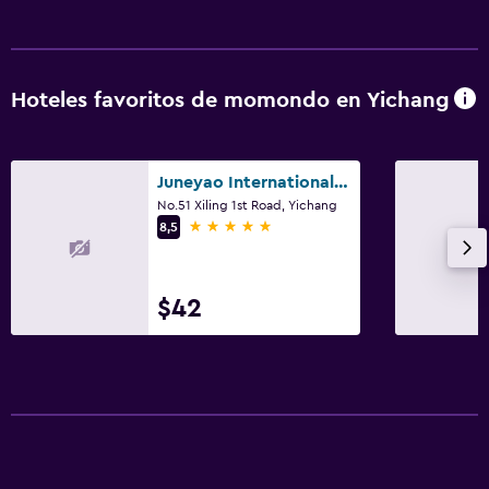
Hoteles favoritos de momondo en Yichang
Juneyao International Hotel
No.51 Xiling 1st Road, Yichang
5 estrellas
8,5
$42