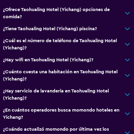
Baño
¿Ofrece Taohualing Hotel (Yichang) opciones de
Secador de pelo
comida?
¿Tiene Taohualing Hotel (Yichang) piscina?
General
¿Cuál es el número de teléfono de Taohualing Hotel
Espacio de almacenamiento
(Yichang)?
Salud y seguridad
¿Hay wifi en Taohualing Hotel (Yichang)?
Caja fuerte
¿Cuánto cuesta una habitación en Taohualing Hotel
(Yichang)?
Spa
¿Hay servicio de lavandería en Taohualing Hotel
Sauna
(Yichang)?
¿En cuántos operadores busca momondo hoteles en
Yichang?
¿Cuándo actualizó momondo por última vez los