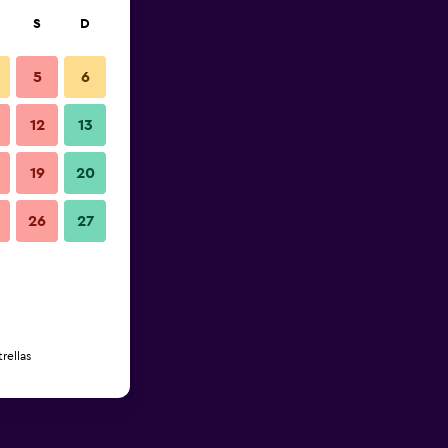
S
D
5
6
12
13
19
20
26
27
rellas