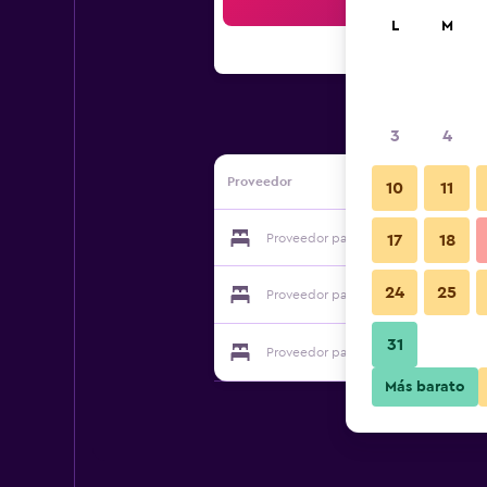
Bus
L
M
3
4
Proveedor
10
11
Proveedor para Chelmsford Place G
17
18
24
25
Proveedor para Chelmsford Place G
31
Proveedor para Chelmsford Place G
Más barato