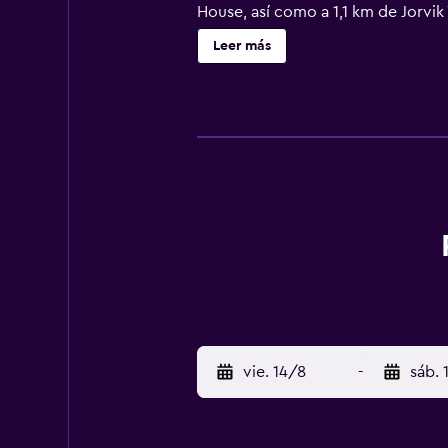
House, así como a 1,1 km de Jorvik
El Checkin termina a las 19:00 La 
Leer más
establecimiento. Es posible que s
de crédito, débito o depósito en e
garantizar. Están sujetas a dispon
crédito y efectivo. Las normas cult
dicta las políticas que aquí se mu
enviará a los huéspedes instruccio
detalles de contacto precisos desp
mascotas Instrucciones Generales S
limpieza profesional El estableci
manos gratis a los huéspedes Se i
con regularidad Las sábanas y toa
desinfectante
vie. 14/8
-
sáb. 