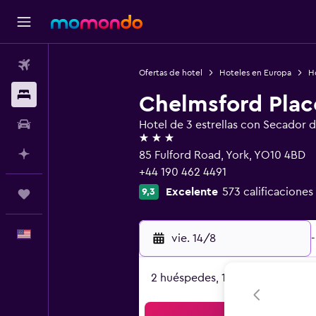
Vuelos
Ofertas de hotel
Hoteles en Europa
H
Alojamientos
Chelmsford Plac
Autos
Hotel de 3 estrellas con Secador 
3 estrellas
Planifica con IA
85 Fulford Road, York, YO10 4BD
+44 190 462 4491
Excelente
573 calificaciones
9,3
Trips
Español
vie. 14/8
-
2 huéspedes, 1 habitación