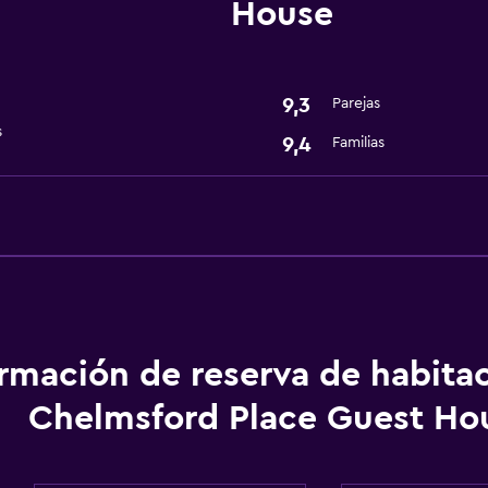
House
9,3
Parejas
s
9,4
Familias
ormación de reserva de habita
Chelmsford Place Guest Ho