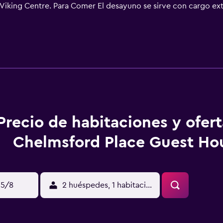
 Viking Centre. Para Comer El desayuno se sirve con cargo ext
Edad minima de Checkin 21 Puede aplicarse un cargo por cada p
e solicite un documento de identidad con foto emitido por las
fectivo en el check-in para cubrir cualquier gasto imprevisto
ibilidad al momento del check-in y pueden conllevar cargos ad
urales y las políticas para huéspedes pueden variar en función
estran. El personal de recepción recibirá a los huéspedes al m
nes especiales para el check-in antes de su llegada. Este es
ués de realizar la reservación. Check-Out El Checkout se real
in ascensor No se permite el ingreso de niños Solo para adul
Precio de habitaciones y ofer
miento se limpia con desinfectante El personal usa equipo de 
mplementan medidas de distanciamiento social en el establec
Chelmsford Place Guest Ho
llas se lavan a una temperatura mínima de 60 °C Las superfici
15/8
2 huéspedes, 1 habitación