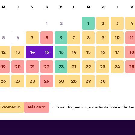
car
M
J
V
S
D
L
M
M
J
V
1
2
1
2
3
4
5
6
7
8
9
7
8
9
10
11
12
13
14
15
16
14
15
16
17
18
Ver precios
uest House
19
20
21
22
23
21
22
23
24
25
26
27
28
29
30
28
29
30
Ver precios
uest House
Ver precios
uest House
Promedio
Más caro
En base a los precios promedio de hoteles de 3 est