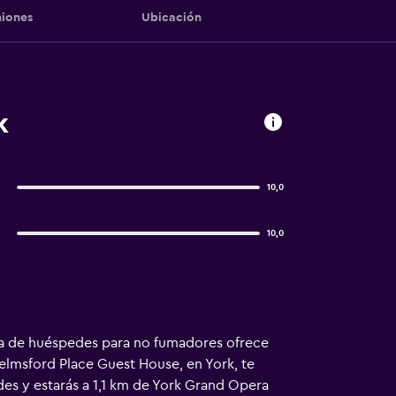
iones
Ubicación
k
10,0
10,0
asa de huéspedes para no fumadores ofrece
helmsford Place Guest House, en York, te
es y estarás a 1,1 km de York Grand Opera