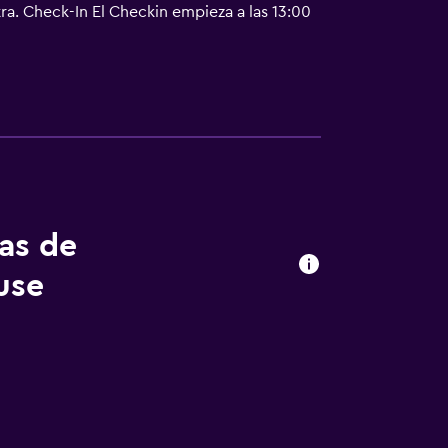
ra. Check-In El Checkin empieza a las 13:00
ersona adicional, según la política del
 autoridades gubernamentales, y una tarjeta
. Las solicitudes especiales no se pueden
icionales. Esta propiedad acepta tarjetas de
 del país y el establecimiento. Este último
omento de su llegada. El establecimiento
tablecimiento requiere que se proporcionen
iza a las 09:30 Mascotas No se aceptan
tos El establecimiento usa un servicio de
tas de
protección personal Se proporciona gel para
imiento Se mide la temperatura del personal
use
es donde hay más contacto se limpian con