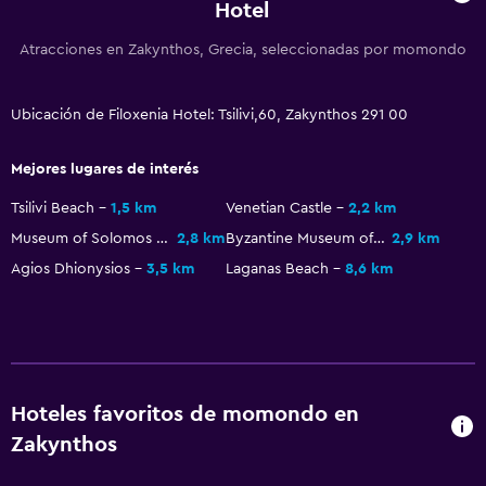
Hotel
Aseo
Atracciones en Zakynthos, Grecia, seleccionadas por momondo
Papel higiénico
Albornoz
Ubicación de Filoxenia Hotel: Tsilivi,60, Zakynthos 291 00
Baño privado
Mejores lugares de interés
Ideal para familias
Tsilivi Beach
1,5 km
Venetian Castle
2,2 km
Cuna/cama nido disponibles
Museum of Solomos and Kalvos
2,8 km
Byzantine Museum of Zakynthos
2,9 km
Piscina (para niños)
Agios Dhionysios
3,5 km
Laganas Beach
8,6 km
Comidas para niños
Buffet infantil
Equipo infantil para zona de juegos al aire libre
Servicios de cuidado de niños (con cargos)
Hoteles favoritos de momondo en
Parque infantil
Zakynthos