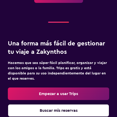
Sistema de entretenimiento
TV de pantalla plana
Biblioteca
Sala de estar/TV compartida
Una forma más fácil de gestionar
TV
tu viaje a Zakynthos
Salud y seguridad
Hacemos que sea súper fácil planificar, organizar y viajar
Limpieza diaria
con los amigos o la familia. Trips es gratis y está
disponible para su uso independientemente del lugar en
Botiquín de primeros auxilios
el que reserves.
Cámaras CCTV en zonas comunes
Caja fuerte
Empezar a usar Trips
Estacionamiento y transporte
Buscar mis reservas
Estacionamiento en la calle