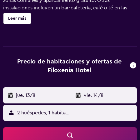
zonas comunes y aparcamiento gratuito. Otras
instalaciones incluyen un bar-cafetería, café o té en las
zonas comunes y una piscina de temporada. Filoxenia
Leer más
Hotel Zakynthos ofrece 85 alojamientos con caja fuerte y
artículos de higiene personal de diseño. Las habitaciones
disponen de balcón o patio con mobiliario. Las camas
tienen colchones con una capa de acolchado adicional. Se
ofrece una televisión de pantalla plana de 32 pulgadas con
canales por satélite. Los huéspedes pueden navegar por la
Precio de habitaciones y ofertas de
web gracias a nuestro acceso a Internet wifi gratis. Se
Filoxenia Hotel
ofrece servicio de limpieza todos los días. En el
alojamiento hay piscina infantil y piscina al aire libre de
temporada. Se pueden practicar las actividades de ocio y
jue. 13/8
-
vie. 14/8
esparcimiento que se indican más abajo en las
instalaciones o cerca del alojamiento (es posible que se
aplique un recargo).
2 huéspedes, 1 habitación