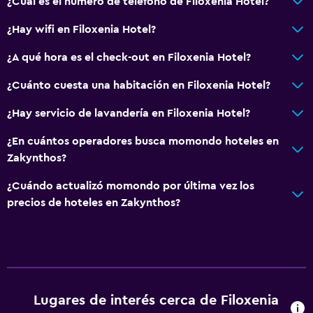
¿Cuál es el número de teléfono de Filoxenia Hotel?
Comedor
Tetera eléctrica
¿Hay wifi en Filoxenia Hotel?
Minibar
¿A qué hora es el check-out en Filoxenia Hotel?
Menús para dietas especiales (bajo petición)
¿Cuánto cuesta una habitación en Filoxenia Hotel?
Restaurante
¿Hay servicio de lavandería en Filoxenia Hotel?
Bar/lounge
Tetera/cafetera
¿En cuántos operadores busca momondo hoteles en
Zakynthos?
Nevera
La comida se puede entregar en el alojamiento
¿Cuándo actualizó momondo por última vez los
precios de hoteles en Zakynthos?
Cafetera
Baño
Ducha
Gorro de baño
Lugares de interés cerca de Filoxenia
Secador de pelo