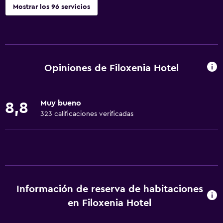
Mostrar los 96 servicios
Servicios básicos
Wifi gratis
Wifi disponible en todas las instalaciones
Opiniones de Filoxenia Hotel
Internet
Ropa de cama
Muy bueno
8,8
Toallas
323 calificaciones verificadas
Extinguidor
Artículos de aseo gratis
Champú
Alarma de humo
Información de reserva de habitaciones
Calefacción
en Filoxenia Hotel
Gel de ducha
Aire acondicionado