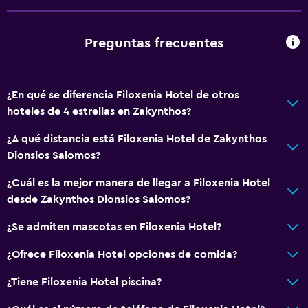
Recepción 24 horas
Preguntas frecuentes
General
Habitaciones familiares
¿En qué se diferencia Filoxenia Hotel de otros
Zona de estar
hoteles de 4 estrellas en Zakynthos?
Vista al jardín
¿A qué distancia está Filoxenia Hotel de Zakynthos
Pantuflas
Dionsios Salomos?
Sofá
¿Cuál es la mejor manera de llegar a Filoxenia Hotel
Habitaciones insonorizadas
desde Zakynthos Dionsios Salomos?
Teléfono
¿Se admiten mascotas en Filoxenia Hotel?
Piso de mosaico/mármol
Vista a la piscina
¿Ofrece Filoxenia Hotel opciones de comida?
Espacio de almacenamiento
¿Tiene Filoxenia Hotel piscina?