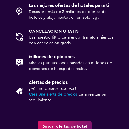
Las mejores ofertas de hoteles para ti
Descubre más de 3 millones de ofertas de
Actividades
hoteles y alojamientos en un solo lugar.
Tienda de regalos
CANCELACIÓN GRATIS
Acceso a la playa
Usa nuestro filtro para encontrar alojamientos
Bicicletas
con cancelación gratis.
Ping pong
Millones de opiniones
Mesa de billar
Mira las puntuaciones basadas en millones de
opiniones de huéspedes reales.
Piscina
Alertas de precios
Piscina privada
¿Aún no quieres reservar?
Crea una alerta de precios
para realizar un
Piscina de agua salada
seguimiento.
Bar en la piscina
Piscina al aire libre
Toallas para piscina
Buscar ofertas de hotel