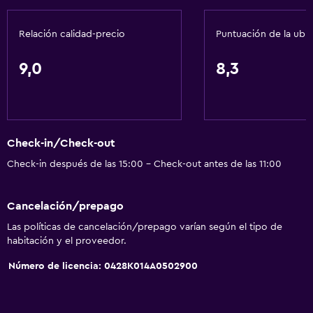
Papeleras
Relación calidad-precio
Puntuación de la ubi
Acondicionador
9,0
8,3
Servicios y facilidades
Renta de autos
Servicio de despertador
Check-in/Check-out
Servicio de conserjería
Check-in después de las 15:00 - Check-out antes de las 11:00
Caja fuerte
Cambio de divisas
Cancelación/prepago
Servicio de habitaciones
Las políticas de cancelación/prepago varían según el tipo de
Mostrador de información turística
habitación y el proveedor.
Acceso con tarjeta
Número de licencia: 0428K014A0502900
Check-out exprés
Botella de agua