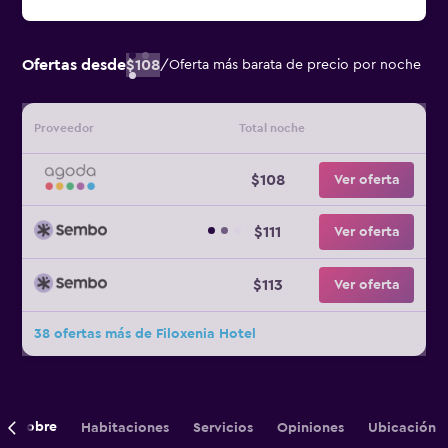
Ofertas desde
$108
/
Oferta más barata de precio por noche
Proveedor
Total noche
$108
Ver oferta
$111
Ver oferta
$113
Ver oferta
38 ofertas más de Filoxenia Hotel
Sobre
Habitaciones
Servicios
Opiniones
Ubicación