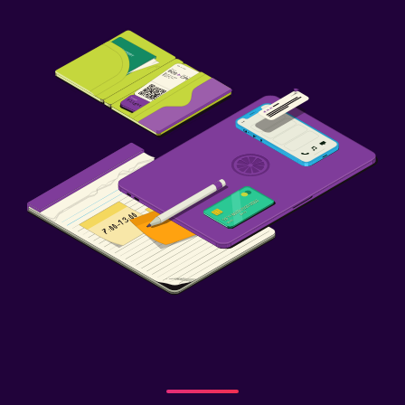
Estacionamiento gratuito
Servicio de traslado (cargo adicional)
Lavandería
Lavandería
Servicio de planchado
Servicios de lavandería/tintorería
Habitación
Enchufe cerca de la cama
Armario o clóset
Zona de trabajo
Fax/fotocopiadora