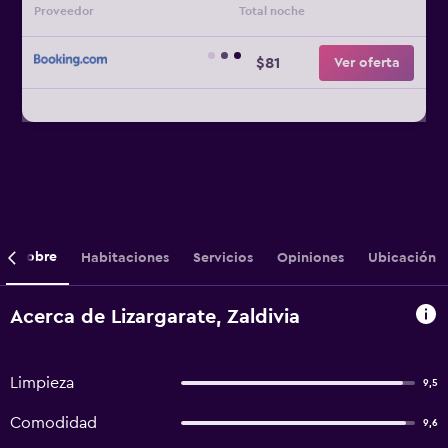
Proveedor
Total noche
$81
Ver oferta
Sobre
Habitaciones
Servicios
Opiniones
Ubicación
Acerca de Lizargarate, Zaldivia
Limpieza
9,5
Comodidad
9,6