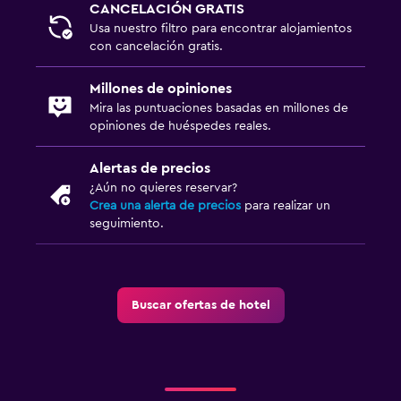
CANCELACIÓN GRATIS
Ducha
Usa nuestro filtro para encontrar alojamientos
con cancelación gratis.
Aseo
Papel higiénico
Millones de opiniones
Baño privado
Mira las puntuaciones basadas en millones de
opiniones de huéspedes reales.
Ducha italiana
Alertas de precios
Habitación
¿Aún no quieres reservar?
Crea una alerta de precios
para realizar un
Enchufe cerca de la cama
seguimiento.
Sofá cama
Perchero
Armario o clóset
Buscar ofertas de hotel
Sistema de entretenimiento
TV de pantalla plana