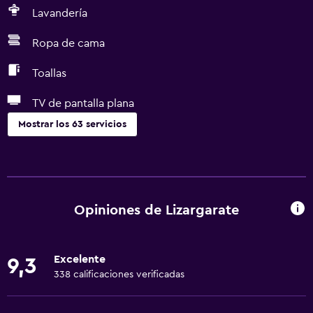
Lavandería
Ropa de cama
Toallas
TV de pantalla plana
Mostrar los 63 servicios
Cocina
Lavavajillas
Horno
Opiniones de Lizargarate
Microondas
Utensilios de cocina
Excelente
9,3
Cocina
338 calificaciones verificadas
Tetera/cafetera