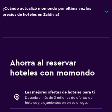
Unidad accesible para personas en silla de ruedas
¿Cuándo actualizó momondo por última vez los
Ducha adaptada para silla de ruedas
precios de hoteles en Zaldivia?
Inodoro con barras de apoyo
Plantas superiores accesibles por escaleras
Entrada privada
Aire libre
Terraza/patio
Ahorra al reservar
Parrilla
hoteles con momondo
Terraza
Comedor al aire libre
Muebles de exterior
Las mejores ofertas de hoteles para ti
Jardín
Descubre más de 3 millones de ofertas de
hoteles y alojamientos en un solo lugar.
Baño