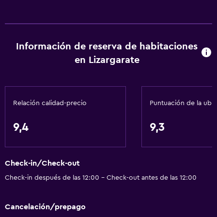
Tostadora
Nevera
Cafetera
Información de reserva de habitaciones
Cocina
en Lizargarate
Servicios básicos
Wifi gratis
Relación calidad-precio
Puntuación de la ubi
Wifi disponible en todas las instalaciones
Internet
9,4
9,3
Ropa de cama
Toallas
Check-in/Check-out
Extinguidor
Check-in después de las 12:00 - Check-out antes de las 12:00
Alarma de humo
Calefacción
Cancelación/prepago
Papeleras