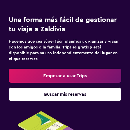
Sala de estar/TV compartida
TV
Una forma más fácil de gestionar
Lavandería
tu viaje a Zaldivia
Lavandería
Hacemos que sea súper fácil planificar, organizar y viajar
Servicio de planchado
con los amigos o la familia. Trips es gratis y está
disponible para su uso independientemente del lugar en
Plancha y tabla de planchar
el que reserves.
Comedor
Empezar a usar Trips
Almuerzos para llevar
Menús para dietas especiales (bajo petición)
Buscar mis reservas
Mesa de comedor
Ideal para familias
Cuna/cama nido disponibles