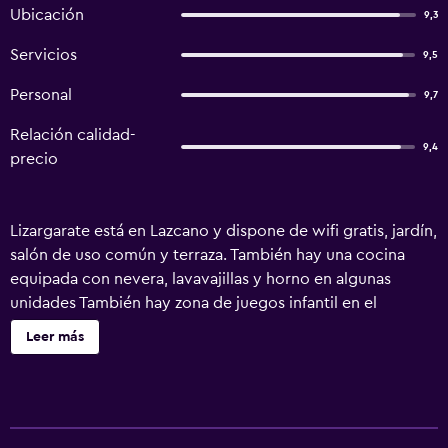
Ubicación
9,3
Servicios
9,5
Personal
9,7
Relación calidad-
9,4
precio
Lizargarate está en Lazcano y dispone de wifi gratis, jardín,
salón de uso común y terraza. También hay una cocina
equipada con nevera, lavavajillas y horno en algunas
unidades También hay zona de juegos infantil en el
agroturismo. Santuario de Arantzazu está a 42 km del
Leer más
alojamiento, y Paseo de La Concha está a 43 km. El
aeropuerto (Aeropuerto de San Sebastián) está a 58 km.