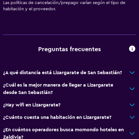
Las políticas de cancelación/prepago varían según el tipo de
habitación y el proveedor.
General
Chimenea
Zona de estar
Piso de parquet o madera noble
Preguntas frecuentes
Sofá
Vista a la montaña
¿A qué distancia está Lizargarate de San Sebastián?
Piso de mosaico/mármol
Independiente
¿Cuál es la mejor manera de llegar a Lizargarate
desde San Sebastián?
Espacio de almacenamiento
¿Hay wifi en Lizargarate?
Accesibilidad y adecuación
¿Cuánto cuesta una habitación en Lizargarate?
Unidad ubicada en la planta baja
¿En cuántos operadores busca momondo hoteles en
Habitaciones para no fumadores disponibles
Zaldivia?