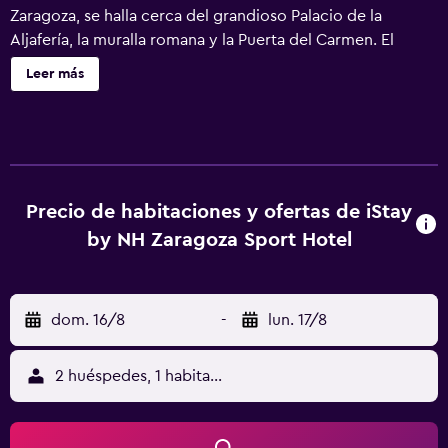
Zaragoza, se halla cerca del grandioso Palacio de la
Aljafería, la muralla romana y la Puerta del Carmen. El
centro histórico de la ciudad se encuentra a poca
Leer más
distancia en autobús, mientras que la Feria de
exposiciones de Zaragoza está a solo 15 minutos a pie.
Nuestras habitaciones, cómodas y prácticas, ofrecen unas
vistas preciosas del parque. Todas cuentan con Wifi
gratuito y TV vía satélite. Habitaciones comunicadas
disponibles para familias. A diario servimos un delicioso
Precio de habitaciones y ofertas de iStay
desayuno buffet con platos calientes preparados a tu
by NH Zaragoza Sport Hotel
gusto y servicio de desayuno para madrugadores si así lo
solicitas. Nuestro personal estará encantado de
recomendarte opciones gastronómicas locales para
dom. 16/8
-
lun. 17/8
almorzar y cenar. Se pueden organizar reuniones y
conferencias en una de nuestras cuatro salas de actos con
aforo para 120 asistentes. Podemos ayudarte a organizar el
2 huéspedes, 1 habitación
menú ideal para cualquier tipo de ocasión así como a
reservar el equipo audiovisual. Nos esforzamos para que