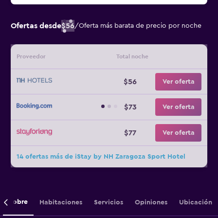
Ofertas desde
$56
/
Oferta más barata de precio por noche
Proveedor
Total noche
$56
Ver oferta
$73
Ver oferta
$77
Ver oferta
14 ofertas más de iStay by NH Zaragoza Sport Hotel
Sobre
Habitaciones
Servicios
Opiniones
Ubicación