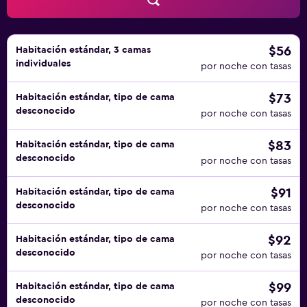
nuestros huéspedes disfruten de la mejor experiencia
posible, así que el personal de recepción está a tu
disposición 24 horas al día para planificar el servicio de
despertador o lo que necesites.
$56
Habitación estándar, 3 camas
individuales
por noche con tasas
$73
Habitación estándar, tipo de cama
desconocido
por noche con tasas
$83
Habitación estándar, tipo de cama
desconocido
por noche con tasas
$91
Habitación estándar, tipo de cama
desconocido
por noche con tasas
$92
Habitación estándar, tipo de cama
desconocido
por noche con tasas
$99
Habitación estándar, tipo de cama
desconocido
por noche con tasas