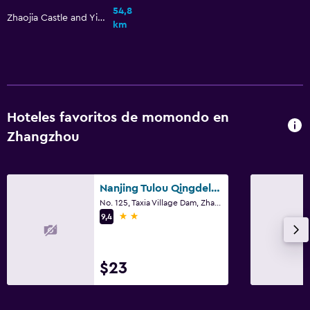
54,8
Zhaojia Castle and Yian Castle
km
Hoteles favoritos de momondo en
Zhangzhou
Nanjing Tulou Qingdelou Inn
No. 125, Taxia Village Dam, Zhangzhou
2 estrellas
9,4
$23