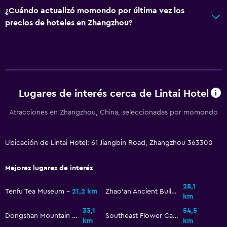
¿Cuándo actualizó momondo por última vez los
precios de hoteles en Zhangzhou?
Lugares de interés cerca de Lintai Hotel
Atracciones en Zhangzhou, China, seleccionadas por momondo
Ubicación de Lintai Hotel: 61 Jiangbin Road, Zhangzhou 363300
Mejores lugares de interés
28,1
Tenfu Tea Museum
21,2 km
Zhao'an Ancient Building
km
33,1
54,5
Dongshan Mountain National Forest Park Fujian
Southeast Flower Capital Flower Expo Park
km
km