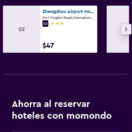
Zhengzhou Airport Hotel
No.1 Yingbin Road,International Airport, Zhengzhou
3 estrellas
7,0
$47
Ahorra al reservar
hoteles con momondo