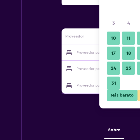
3
4
Proveedor
10
11
Proveedor para Tian He Hotel
17
18
24
25
Proveedor para Tian He Hotel
31
Proveedor para Tian He Hotel
Más barato
Sobre