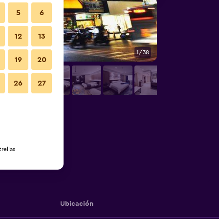
5
6
12
13
1/38
Lobby
19
20
26
27
rellas
Ubicación