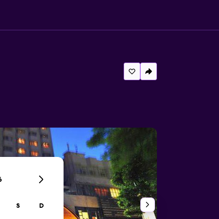
6
S
D