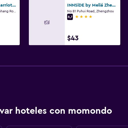
Courtyard by Marriott Zhengzhou Airport
INNSiDE by Meliá Zhengzhou
Building A No 63 Yuanhang Road, Airport Zone, Zhengzhou
No 81 Puhui Road, Zhengzhou
4 estrellas
8,7
$43
ervar hoteles con momondo