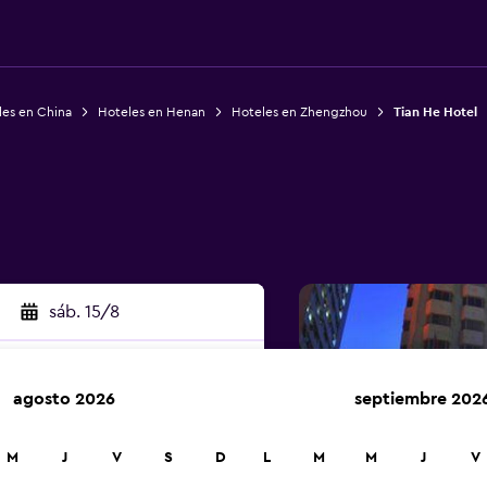
les en China
Hoteles en Henan
Hoteles en Zhengzhou
Tian He Hotel
sáb. 15/8
agosto 2026
septiembre 202
car
M
J
V
S
D
L
M
M
J
V