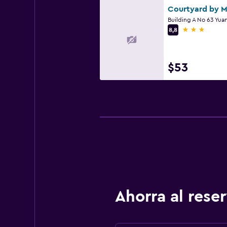
3 estrellas
8,8
$53
Ahorra al res