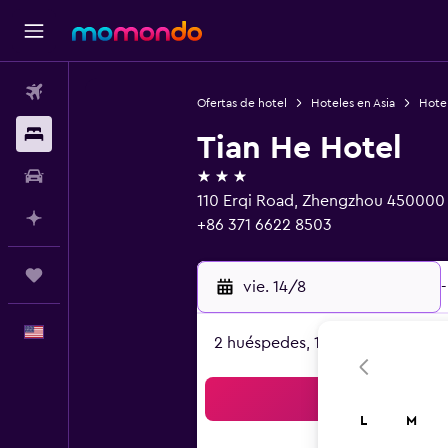
Vuelos
Ofertas de hotel
Hoteles en Asia
Hote
Alojamientos
Tian He Hotel
3 estrellas
Autos
110 Erqi Road, Zhengzhou 450000
Planifica con IA
+86 371 6622 8503
Trips
vie. 14/8
-
Español
2 huéspedes, 1 habitación
Bus
L
M