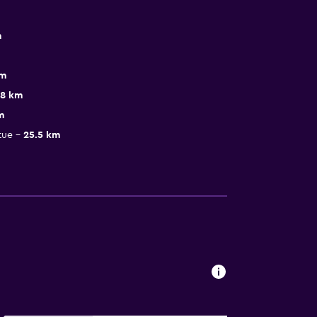
m
km
.8 km
m
tue
25.5 km