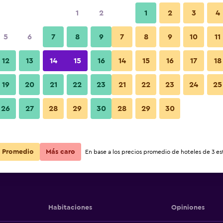
1
2
1
2
3
4
5
6
7
8
9
7
8
9
10
11
Edificio
12
13
14
15
16
14
15
16
17
18
Ver precios
19
20
21
22
23
21
22
23
24
25
Fotos
26
27
28
29
30
28
29
30
Ver precios
Ver precios
Promedio
Más caro
En base a los precios promedio de hoteles de 3 est
Habitaciones
Opiniones