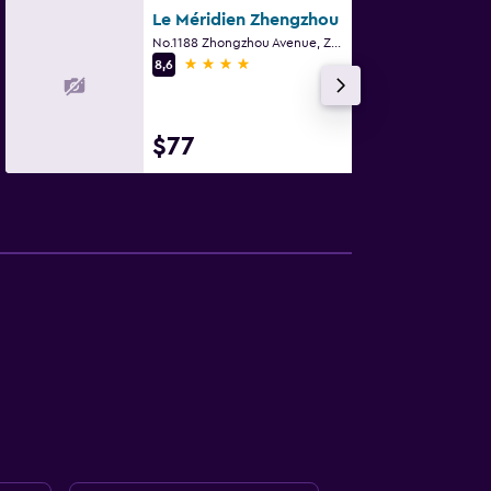
Le Méridien Zhengzhou
No.1188 Zhongzhou Avenue, Zhengzhou
4 estrellas
8,6
$77