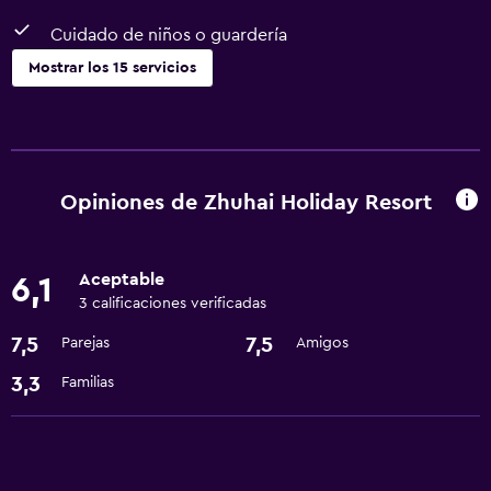
Cuidado de niños o guardería
Mostrar los 15 servicios
Servicios y facilidades
Servicio de habitaciones
Centro de negocios
Opiniones de Zhuhai Holiday Resort
Check-out exprés
Cambio de divisas
Aceptable
6,1
Recepción 24 horas
3 calificaciones verificadas
7,5
7,5
Parejas
Amigos
Lavandería
3,3
Familias
Lavandería
Servicios de lavandería/tintorería
Servicios básicos