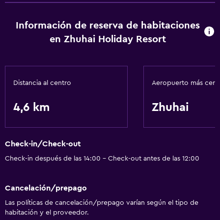
Wifi gratis
Información de reserva de habitaciones
Aire acondicionado
en Zhuhai Holiday Resort
Accesibilidad y adecuación
Ascensor
Distancia al centro
Aeropuerto más cer
Baño
4,6 km
Zhuhai
Secador de pelo
Comedor
Check-in/Check-out
Restaurante
Check-in después de las 14:00 - Check-out antes de las 12:00
Actividades
Cancelación/prepago
Bicicletas
Las políticas de cancelación/prepago varían según el tipo de
habitación y el proveedor.