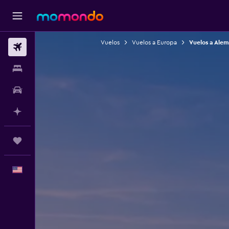
Vuelos
Vuelos a Europa
Vuelos a Alem
Vuelos
Alojamientos
Autos
Planifica con IA
Trips
Español