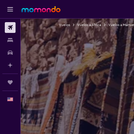
Vuelos
Vuelos a África
Vuelos a Marru
Vuelos
Alojamientos
Autos
Planifica con IA
Trips
Español