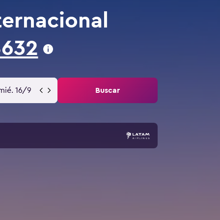
ternacional
$632
mié. 16/9
Buscar