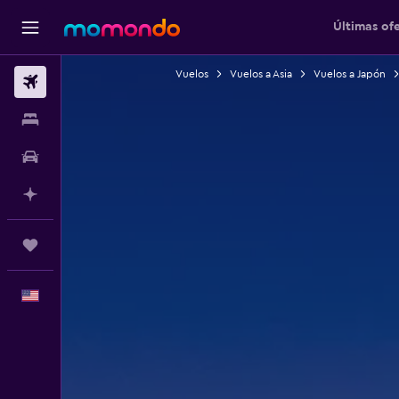
Últimas of
Vuelos
Vuelos a Asia
Vuelos a Japón
Vuelos
Alojamientos
Autos
Planifica con IA
Trips
Español