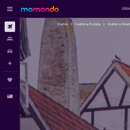
Últi
Vuelos
Vuelos a Europa
Vuelos a Dina
Vuelos
Alojamientos
Autos
Planifica con IA
Trips
Español