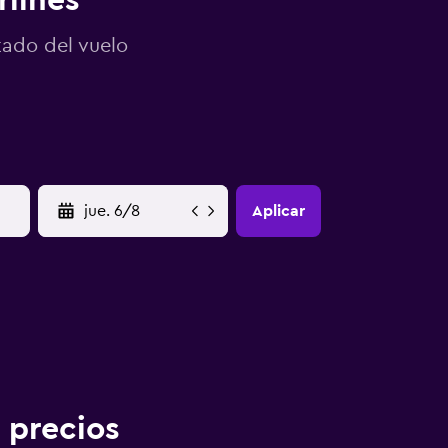
rlines
tado del vuelo
YYYY-MM-DD
Aplicar
 precios