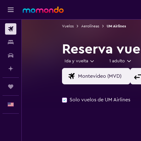
Vuelos
Aerolíneas
UM Airlines
Vuelos
Alojamientos
Reserva vue
Autos
Ida y vuelta
1 adulto
Planifica con IA
Trips
Solo vuelos de UM Airlines
Español