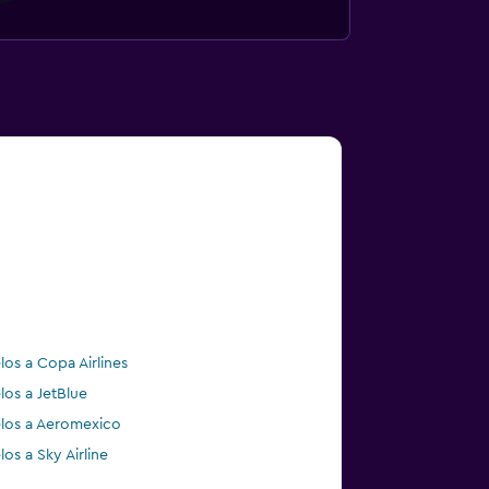
los a Copa Airlines
los a JetBlue
los a Aeromexico
los a Sky Airline