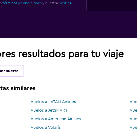
os
términos y condiciones
y nuestra
política
es resultados para tu viaje
er suerte
tas similares
Vuelos a LATAM Airlines
Vue
Vuelos a JetSMART
Vue
Vuelos a American Airlines
Vue
Vuelos a Volaris
Vue