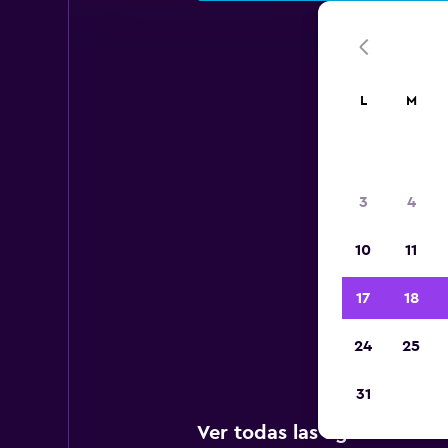
L
M
Aer
3
4
10
11
A c
17
18
Inte
24
25
31
Ver todas las agencias de