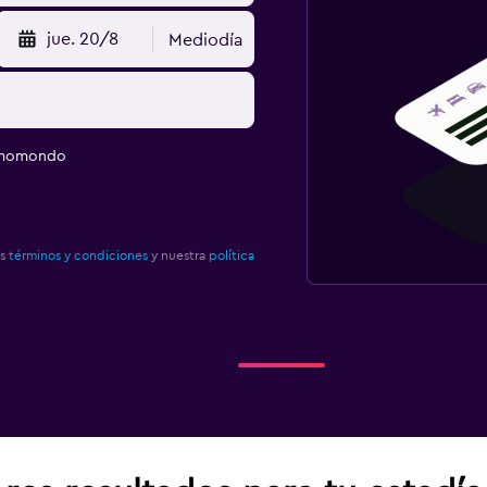
jue. 20/8
Mediodía
e momondo
os
términos y condiciones
y nuestra
política