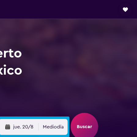
erto
xico
Buscar
jue. 20/8
Mediodía