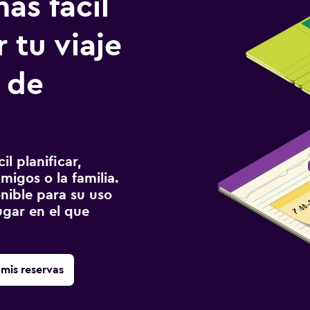
ás fácil
 tu viaje
 de
l planificar,
migos o la familia.
onible para su uso
gar en el que
mis reservas