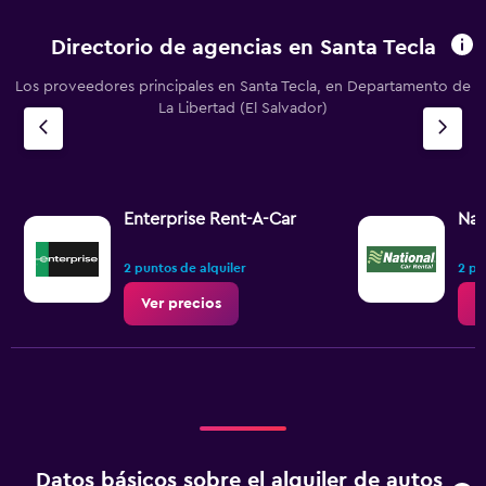
Directorio de agencias en Santa Tecla
Los proveedores principales en Santa Tecla, en Departamento de
La Libertad (El Salvador)
Enterprise Rent-A-Car
Nat
2 puntos de alquiler
2 pu
Ver precios
V
Datos básicos sobre el alquiler de autos