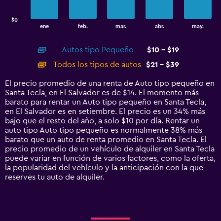
chart
has
$0
1
End
ene
feb.
mar.
abr.
may.
of
X
interactive
axis
chart
Autos tipo Pequeño
$10 - $19
displaying
categories.
Todos los tipos de autos
$21 - $39
Range:
14
El precio promedio de una renta de Auto tipo pequeño en
categories.
Santa Tecla, en El Salvador es de $14. El momento más
The
barato para rentar un Auto tipo pequeño en Santa Tecla,
chart
en El Salvador es en setiembre. El precio es un 34% más
has
bajo que el resto del año, a solo $10 por día. Rentar un
1
auto tipo Auto tipo pequeño es normalmente 38% más
Y
barato que un auto de renta promedio en Santa Tecla. El
axis
precio promedio de un vehículo de alquiler en Santa Tecla
displaying
puede variar en función de varios factores, como la oferta,
values.
la popularidad del vehículo y la anticipación con la que
Range:
reserves tu auto de alquiler.
0
to
45.