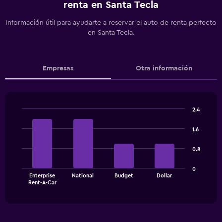
renta en Santa Tecla
Información útil para ayudarte a reservar el auto de renta perfecto
en Santa Tecla.
Empresas
Otra información
2.4
Bar
Chart
graphic.
chart
1.6
with
4
0.8
bars.
The
0
Enterprise
National
Budget
Dollar
chart
End
Rent-A-Car
of
has
interactive
1
chart
X
axis