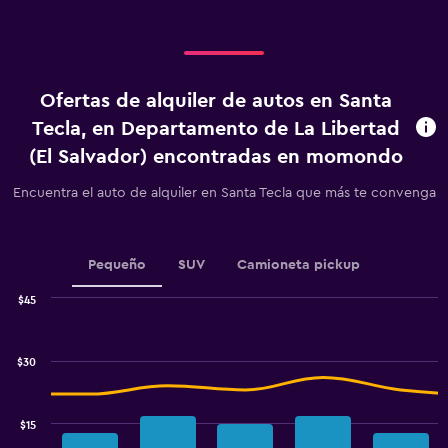
displaying
categories.
Range:
4
categories.
Ofertas de alquiler de autos en Santa
The
chart
Tecla, en Departamento de La Libertad
has
(El Salvador) encontradas en momondo
1
Y
Encuentra el auto de alquiler en Santa Tecla que más te convenga
axis
displaying
values.
Range:
Pequeño
SUV
Camioneta pickup
0
to
$45
2.4.
Combination
Chart
graphic.
chart
with
$30
2
data
series.
$15
The