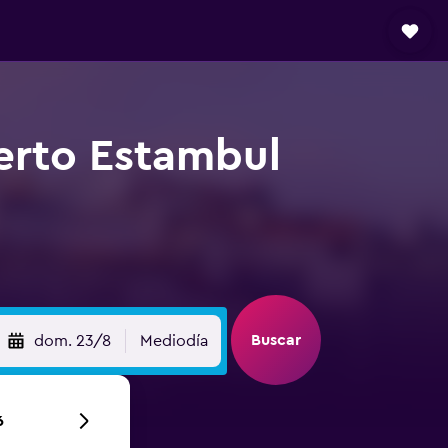
erto Estambul
Buscar
dom. 23/8
Mediodía
6