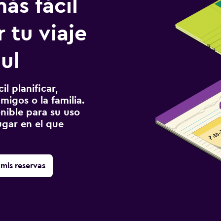
ás fácil
 tu viaje
ul
l planificar,
migos o la familia.
onible para su uso
gar en el que
mis reservas