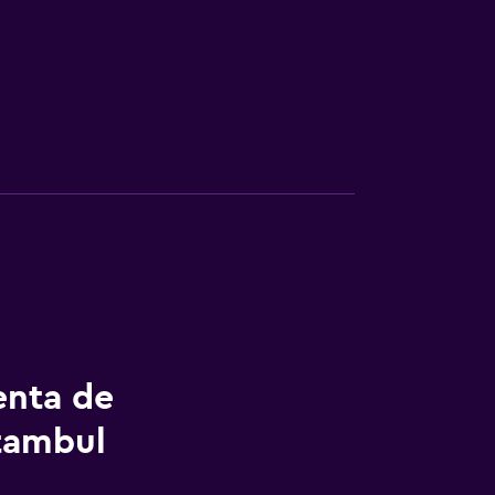
enta de
stambul