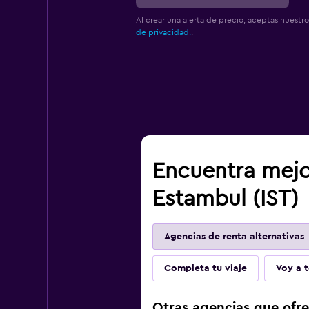
Al crear una alerta de precio, aceptas nuestr
de privacidad.
.
Encuentra mejo
Estambul (IST)
Agencias de renta alternativas
Completa tu viaje
Voy a t
Otras agencias que ofr