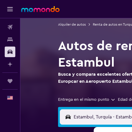
Alquiler de autos
Renta de autos en Turqu
Vuelos
Alojamientos
Autos de re
Autos
Estambul
Planifica con IA
Busca y compara excelentes ofert
Trips
Europcar en Aeropuerto Estambu
Español
Entrega en el mismo punto
Edad d