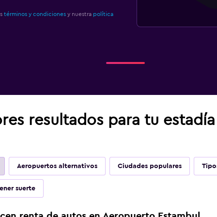
os
términos y condiciones
y nuestra
política
res resultados para tu estadí
Aeropuertos alternativos
Ciudades populares
Tipo
ener suerte
ecen renta de autos en Aeropuerto Estambul