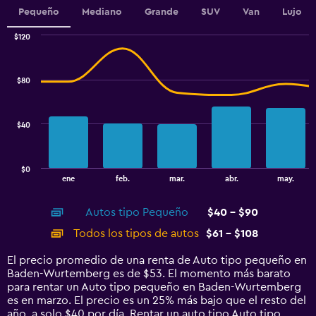
Range:
Pequeño
Mediano
Grande
SUV
Van
Lujo
0
to
$120
Combination
100.
Chart
graphic.
chart
with
$80
2
data
series.
$40
The
chart
has
$0
1
End
ene
feb.
mar.
abr.
may.
of
X
interactive
axis
chart
Autos tipo Pequeño
$40 - $90
displaying
categories.
Todos los tipos de autos
$61 - $108
Range:
14
El precio promedio de una renta de Auto tipo pequeño en
categories.
Baden-Wurtemberg es de $53. El momento más barato
The
para rentar un Auto tipo pequeño en Baden-Wurtemberg
chart
es en marzo. El precio es un 25% más bajo que el resto del
has
año, a solo $40 por día. Rentar un auto tipo Auto tipo