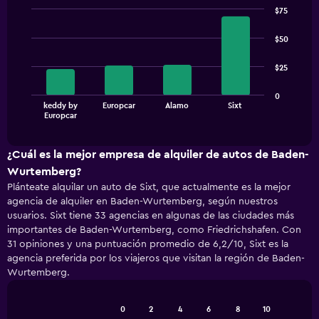
$75
Bar
Chart
graphic.
chart
$50
with
4
$25
bars.
The
0
keddy by
Europcar
Alamo
Sixt
chart
End
Europcar
of
has
interactive
1
chart
X
¿Cuál es la mejor empresa de alquiler de autos de Baden-
axis
Wurtemberg?
displaying
Plánteate alquilar un auto de Sixt, que actualmente es la mejor
categories.
agencia de alquiler en Baden-Wurtemberg, según nuestros
Range:
usuarios. Sixt tiene 33 agencias en algunas de las ciudades más
4
importantes de Baden-Wurtemberg, como Friedrichshafen. Con
categories.
31 opiniones y una puntuación promedio de 6,2/10, Sixt es la
The
agencia preferida por los viajeros que visitan la región de Baden-
chart
has
Wurtemberg.
1
Y
0
2
4
6
8
10
axis
Bar