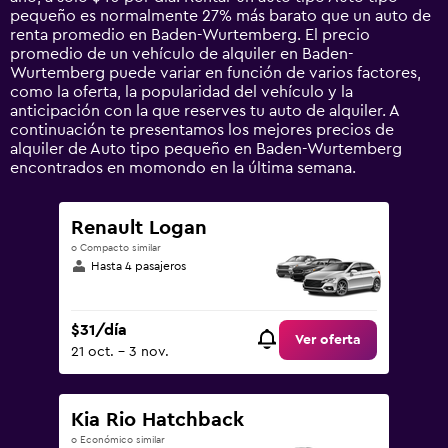
1
pequeño es normalmente 27% más barato que un auto de
Y
renta promedio en Baden-Wurtemberg. El precio
axis
promedio de un vehículo de alquiler en Baden-
displaying
Wurtemberg puede variar en función de varios factores,
values.
como la oferta, la popularidad del vehículo y la
Range:
anticipación con la que reserves tu auto de alquiler. A
0
continuación te presentamos los mejores precios de
to
alquiler de Auto tipo pequeño en Baden-Wurtemberg
120.
encontrados en momondo en la última semana.
Renault Logan
o Compacto similar
Hasta 4 pasajeros
$31/día
Ver oferta
21 oct. - 3 nov.
Kia Rio Hatchback
o Económico similar