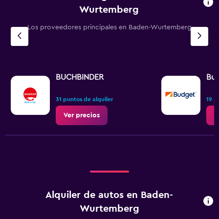
Wurtemberg
Los proveedores principales en Baden-Wurtemberg
BUCHBINDER
Bu
31 puntos de alquiler
19 p
Ver precios
V
Alquiler de autos en Baden-
Wurtemberg