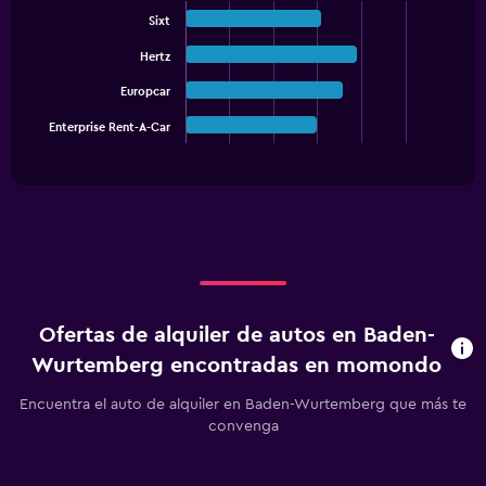
Chart
displaying
graphic.
chart
Sixt
values.
with
4
Range:
Hertz
bars.
0
Europcar
to
The
75.
Enterprise Rent-A-Car
chart
End
of
has
interactive
1
chart
X
axis
displaying
categories.
Range:
4
categories.
Ofertas de alquiler de autos en Baden-
The
chart
Wurtemberg encontradas en momondo
has
1
Encuentra el auto de alquiler en Baden-Wurtemberg que más te
Y
convenga
axis
displaying
values.