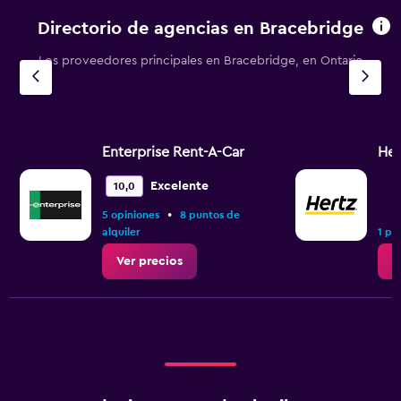
Directorio de agencias en Bracebridge
Los proveedores principales en Bracebridge, en Ontario
Enterprise Rent-A-Car
Her
Excelente
10,0
•
5 opiniones
8 puntos de
alquiler
1 pu
Ver precios
V