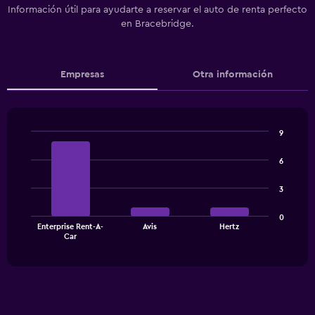
Información útil para ayudarte a reservar el auto de renta perfecto
en Bracebridge.
Empresas
Otra información
9
Bar
Chart
graphic.
chart
6
with
3
3
bars.
The
0
Enterprise Rent-A-
Avis
Hertz
chart
End
Car
of
has
interactive
1
chart
X
axis
displaying
categories.