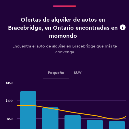
Range:
3
categories.
Ofertas de alquiler de autos en
The
chart
Bracebridge, en Ontario encontradas en
has
momondo
1
Y
Encuentra el auto de alquiler en Bracebridge que más te
axis
convenga
displaying
values.
Range:
0
Pequeño
SUV
to
9.
$150
Combination
Chart
graphic.
chart
with
$100
2
data
series.
$50
The
chart