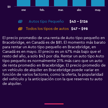
has
$0
1
End
ene
feb.
mar.
abr.
may.
of
X
interactive
axis
chart
Autos tipo Pequeño
$43 - $126
displaying
categories.
Todos los tipos de autos
$47 - $98
Range:
14
El precio promedio de una renta de Auto tipo pequeño en
categories.
Bracebridge, en Canadá es de $81. El momento más barato
The
para rentar un Auto tipo pequeño en Bracebridge, en
chart
Canadá es en mayo. El precio es un 47% más bajo que el
has
resto del año, a solo $43 por día. Rentar un auto tipo Auto
1
tipo pequeño es normalmente 21% más caro que un auto
Y
de renta promedio en Bracebridge. El precio promedio de
axis
un vehículo de alquiler en Bracebridge puede variar en
displaying
función de varios factores, como la oferta, la popularidad
values.
del vehículo y la anticipación con la que reserves tu auto
Range:
de alquiler.
0
to
150.