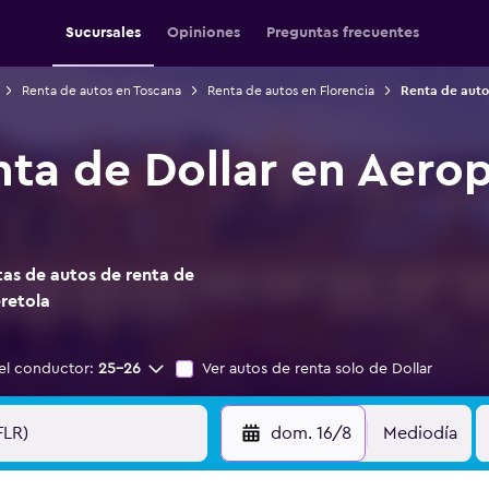
Sucursales
Opiniones
Preguntas frecuentes
Renta de autos en Toscana
Renta de autos en Florencia
Renta de auto
nta de Dollar en Aero
as de autos de renta de
retola
el conductor:
25-26
Ver autos de renta solo de Dollar
dom. 16/8
Mediodía