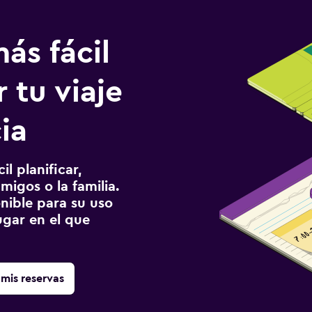
ás fácil
 tu viaje
ia
l planificar,
migos o la familia.
onible para su uso
gar en el que
mis reservas