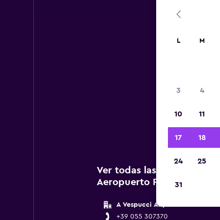
L
M
3
4
A c
10
11
agenc
17
18
24
25
Ver todas las agencias de 
Aeropuerto Florencia Pere
31
A Vespucci Airport
+39 055 307370