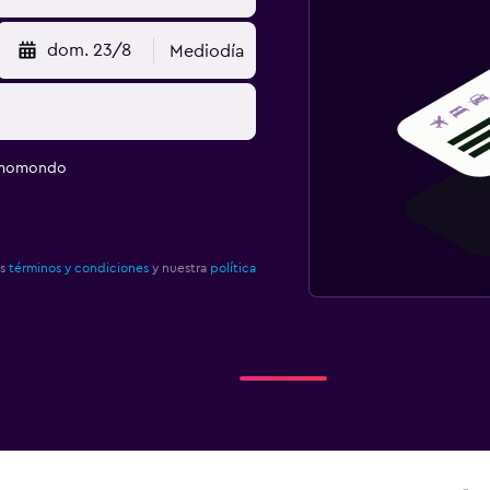
dom. 23/8
Mediodía
e momondo
os
términos y condiciones
y nuestra
política