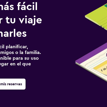
ás fácil
 tu viaje
harles
l planificar,
migos o la familia.
onible para su uso
gar en el que
mis reservas