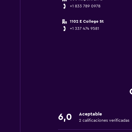
+1 833 789 0978
1102 E College St
+1 337 474 9581
Aceptable
6,0
2 calificaciones verificadas