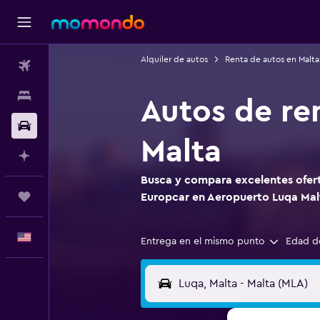
Alquiler de autos
Renta de autos en Malta
Vuelos
Alojamientos
Autos de re
Autos
Malta
Planifica con IA
Busca y compara excelentes ofert
Trips
Europcar en Aeropuerto Luqa Mal
Español
Entrega en el mismo punto
Edad d