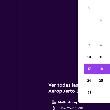
L
M
A
3
4
A c
10
11
agenc
17
18
24
25
Ver todas las agencias de
Aeropuerto Luqa Malta
31
Multi-storey Car Park Level 1
+356 2576 1000