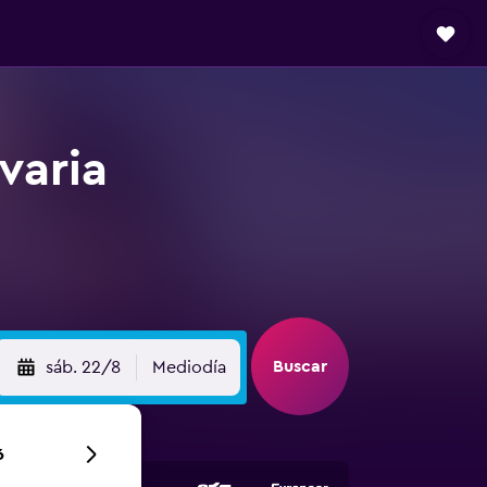
varia
Buscar
sáb. 22/8
Mediodía
6