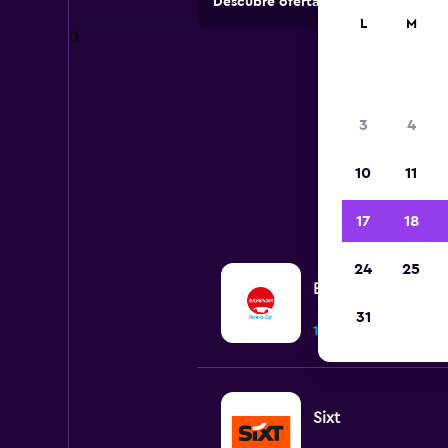
Descubre ofertas de agencias de 
L
M
0
3
4
10
11
17
18
24
25
BUCHBINDER
31
1 punto de alquiler
Sixt