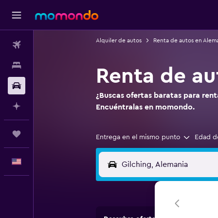
Alquiler de autos
Renta de autos en Alem
Vuelos
Alojamientos
Renta de au
Autos
¿Buscas ofertas baratas para rent
Planifica con IA
Encuéntralas en momondo.
Trips
Entrega en el mismo punto
Edad d
Español