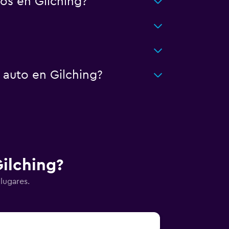
os en Gilching?
 auto en Gilching?
Gilching?
 lugares.