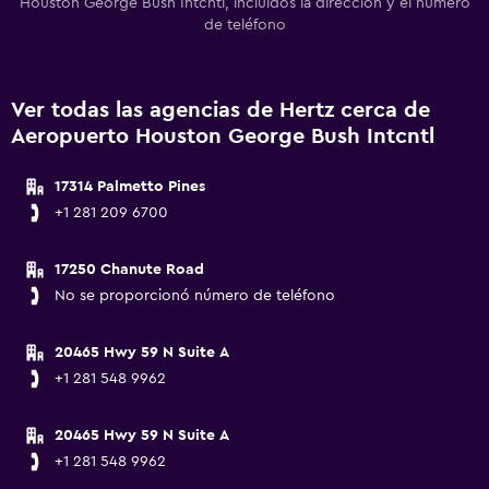
Houston George Bush Intcntl, incluidos la dirección y el número
de teléfono
Ver todas las agencias de Hertz cerca de
Aeropuerto Houston George Bush Intcntl
17314 Palmetto Pines
+1 281 209 6700
17250 Chanute Road
No se proporcionó número de teléfono
20465 Hwy 59 N Suite A
+1 281 548 9962
20465 Hwy 59 N Suite A
+1 281 548 9962