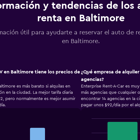
ormación y tendencias de los 
renta en Baltimore
mación útil para ayudarte a reservar el auto de r
en Baltimore.
V en Baltimore tiene los precios de
¿Qué empresa de alquiler
agencias?
ltimore es más barato si alquilas en
Enterprise Rent-A-Car es muy
n en la ciudad. La mejor tarifa diaria
más agencias que cualquier o
, pero normalmente es mejor asumir
encontrar 14 agencias en la 
ía.
pagar unos $92/día por el alq
Bar
Chart
graphic.
chart
with