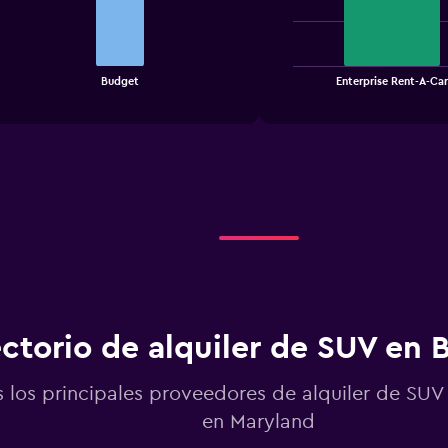
2
bars.
The
chart
End
Budget
Enterprise Rent-A-Ca
of
has
interactive
1
chart
X
axis
displaying
categories.
Range:
2
categories.
The
chart
has
1
ectorio de alquiler de SUV en 
Y
axis
displaying
 los principales proveedores de alquiler de SUV 
values.
Range:
en Maryland
0