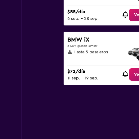
$55/día
Ve
6 sep. - 28 sep.
BMW iX
o SUV grande similar
Hasta 5 pasajeros
$72/día
Ve
11 sep. - 19 sep.