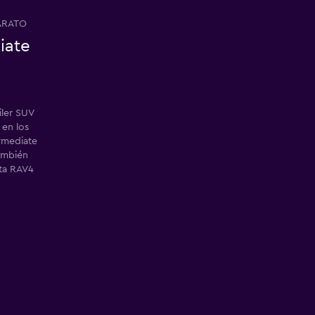
ARATO
iate
iler SUV
 en los
ermediate
ambién
ta RAV4