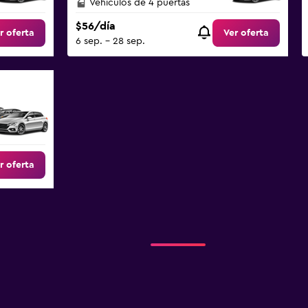
Vehículos de 4 puertas
$56/día
r oferta
Ver oferta
6 sep. - 28 sep.
r oferta