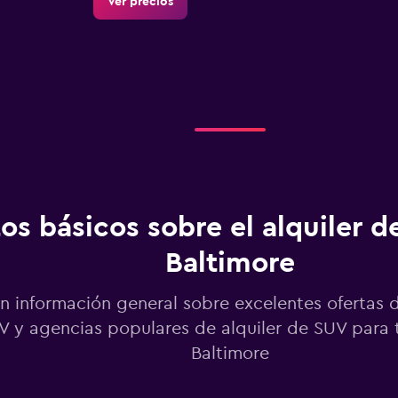
Ver precios
Ver precios
os básicos sobre el alquiler d
Baltimore
 información general sobre excelentes ofertas d
Ver precios
V y agencias populares de alquiler de SUV para t
Baltimore