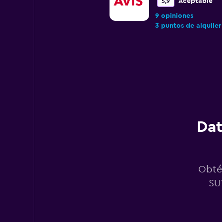
Aceptable
5,9
9 opiniones
3 puntos de alquiler
Budget
Aceptable
5,3
8 opiniones
3 puntos de alquiler
Dat
NextCar
Obtén
Mediocre
4,5
SU
3 opiniones
6 puntos de alquiler