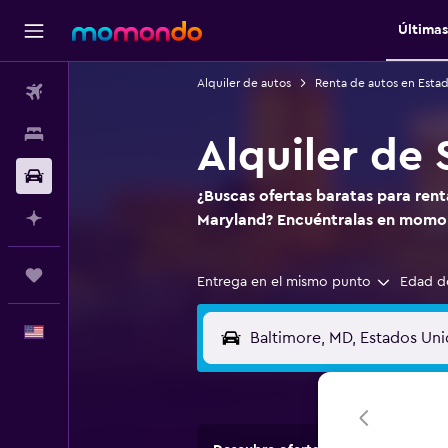
Últimas
Alquiler de autos
Renta de autos en Esta
Vuelos
Alojamientos
Alquiler de
Autos
¿Buscas ofertas baratas para rent
Planifica con IA
Maryland? Encuéntralas en momo
Trips
Entrega en el mismo punto
Edad d
Español