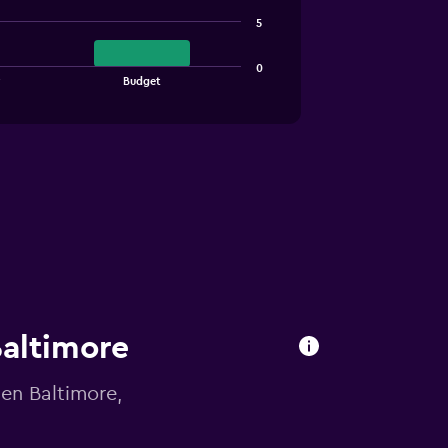
5
0
r
Budget
Baltimore
en Baltimore,