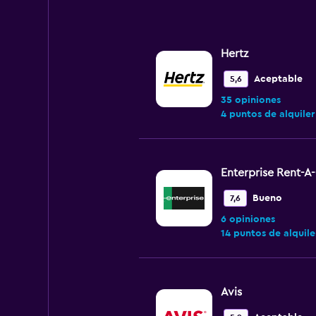
to
120.
Hertz
Aceptable
5,6
35 opiniones
4 puntos de alquiler
Enterprise Rent-A
Bueno
7,6
6 opiniones
14 puntos de alquile
Avis