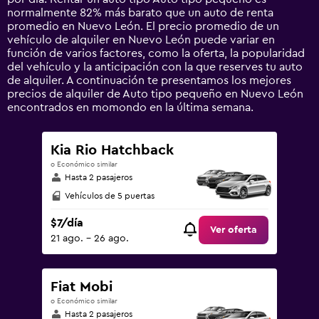
1
normalmente 82% más barato que un auto de renta
Y
promedio en Nuevo León. El precio promedio de un
axis
vehículo de alquiler en Nuevo León puede variar en
displaying
función de varios factores, como la oferta, la popularidad
values.
del vehículo y la anticipación con la que reserves tu auto
Range:
de alquiler. A continuación te presentamos los mejores
0
precios de alquiler de Auto tipo pequeño en Nuevo León
to
encontrados en momondo en la última semana.
75.
Kia Rio Hatchback
o Económico similar
Hasta 2 pasajeros
Vehículos de 5 puertas
$7/día
Ver oferta
21 ago. - 26 ago.
Fiat Mobi
o Económico similar
Hasta 2 pasajeros