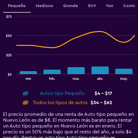
Range:
Pequeño
Mediano
Grande
SUV
Van
Camion
0
to
$75
Combination
7.5.
Chart
graphic.
chart
with
$50
2
data
series.
$25
The
chart
has
$0
1
End
ene
feb.
mar.
abr.
may.
of
X
interactive
axis
chart
Autos tipo Pequeño
$4 - $17
displaying
categories.
Todos los tipos de autos
$34 - $62
Range:
14
El precio promedio de una renta de Auto tipo pequeño en
categories.
Nuevo León es de $8. El momento más barato para rentar
The
un Auto tipo pequeño en Nuevo León es en enero. El
chart
precio es un 50% más bajo que el resto del año, a solo $4
has
por día. Rentar un auto tipo Auto tipo pequeño es