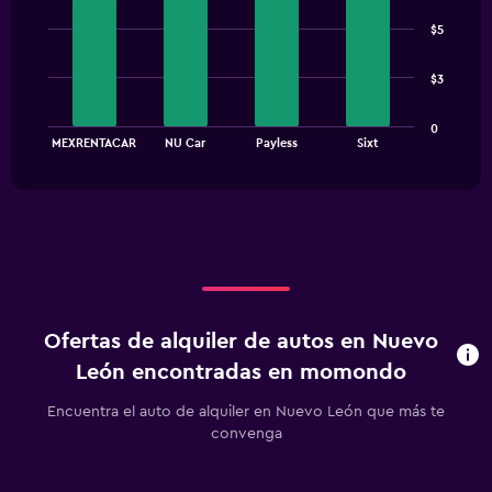
Bar
Chart
graphic.
chart
$5
with
4
bars.
$3
The
0
chart
End
MEXRENTACAR
NU Car
Payless
Sixt
of
has
interactive
1
chart
X
axis
displaying
categories.
Range:
4
categories.
Ofertas de alquiler de autos en Nuevo
The
chart
León encontradas en momondo
has
1
Encuentra el auto de alquiler en Nuevo León que más te
Y
convenga
axis
displaying
values.