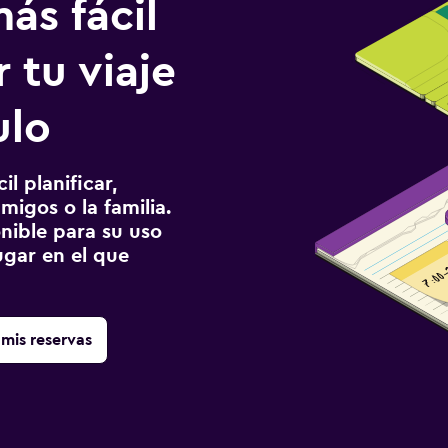
ás fácil
 tu viaje
ulo
l planificar,
migos o la familia.
onible para su uso
gar en el que
mis reservas