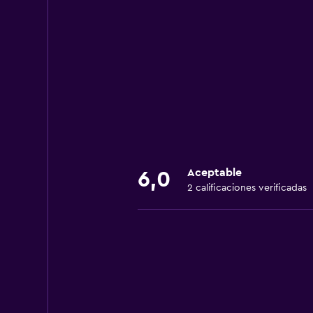
1232, Avenida Doutor Timoteo
No se proporcionó número de t
Rua Jose Bernardo Medeiros 23
+55 11 5116 4120
Aceptable
6,0
2 calificaciones verificadas