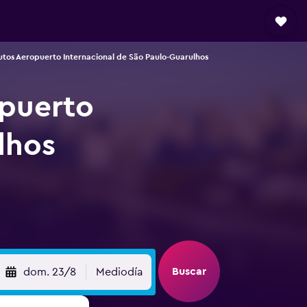
tos Aeropuerto Internacional de São Paulo-Guarulhos
opuerto
lhos
Buscar
dom. 23/8
Mediodía