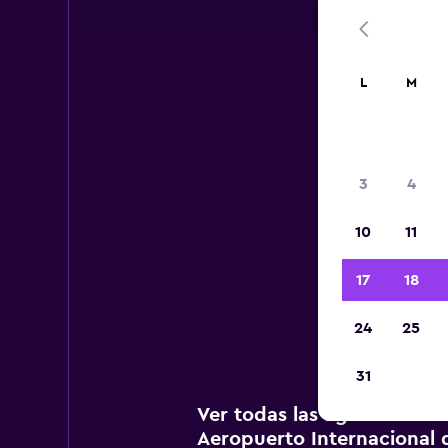
L
M
Ae
3
4
10
11
A c
a
17
18
Inte
24
25
31
Ver todas las agencias de
Aeropuerto Internacional 