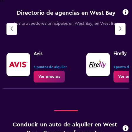
0
categories.
The
Directorio de agencias en West Bay
chart
has
Los proveedores principales en West Bay, en West Bay
1
Y
axis
displaying
values.
Range:
Avis
Firefly
0
to
3 puntos de alquiler
1 punto de 
6.
Ver precios
Ver pr
Conducir un auto de alquiler en West