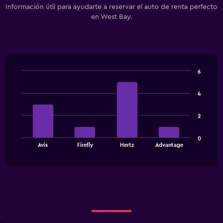
Información útil para ayudarte a reservar el auto de renta perfecto
en West Bay.
6
Bar
Chart
graphic.
chart
4
with
4
bars.
2
The
0
chart
End
Avis
Firefly
Hertz
Advantage
of
has
interactive
1
chart
X
axis
displaying
categories.
Range:
4