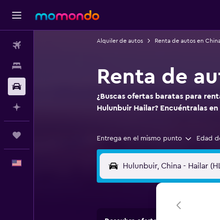
Alquiler de autos
Renta de autos en Chin
Vuelos
Alojamientos
Renta de au
Autos
¿Buscas ofertas baratas para ren
Planifica con IA
Hulunbuir Hailar? Encuéntralas 
Trips
Entrega en el mismo punto
Edad d
Español