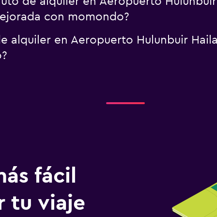
uto de alquiler en Aeropuerto Hulunbuir
 mejorada con momondo?
 alquiler en Aeropuerto Hulunbuir Haila
o?
ás fácil
 tu viaje