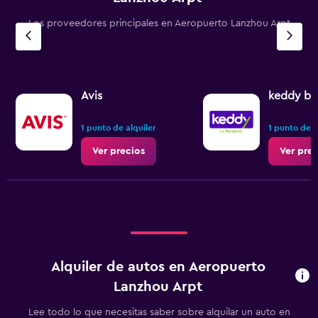
Los proveedores principales en Aeropuerto Lanzhou Arpt
Avis
keddy by
1 punto de alquiler
1 punto de a
Ver precios
Ver prec
Alquiler de autos en Aeropuerto
Lanzhou Arpt
Lee todo lo que necesitas saber sobre alquilar un auto en