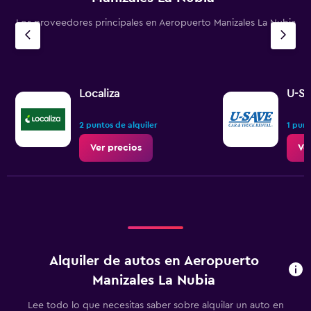
Los proveedores principales en Aeropuerto Manizales La Nubia
Localiza
U-Sa
2 puntos de alquiler
1 punt
Ver precios
Ve
Alquiler de autos en Aeropuerto
Manizales La Nubia
Lee todo lo que necesitas saber sobre alquilar un auto en