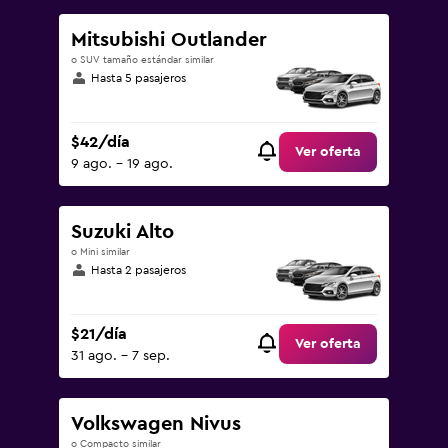
Mitsubishi Outlander
o SUV tamaño estándar similar
Hasta 5 pasajeros
$42/día
Ver oferta
9 ago. - 19 ago.
Suzuki Alto
o Mini similar
Hasta 2 pasajeros
$21/día
Ver oferta
31 ago. - 7 sep.
Volkswagen Nivus
o Compacto similar