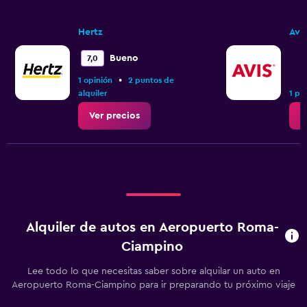
Hertz
Avis
Bueno
7,0
•
1 opinión
2 puntos de
alquiler
1 pu
Ver precios
V
Alquiler de autos en Aeropuerto Roma-
Ciampino
Lee todo lo que necesitas saber sobre alquilar un auto en
Aeropuerto Roma-Ciampino para ir preparando tu próximo viaje