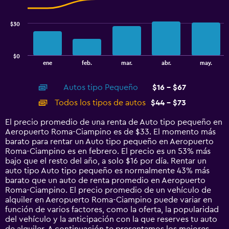
data
20.
series.
$30
The
chart
has
$0
1
End
ene
feb.
mar.
abr.
may.
of
X
interactive
axis
chart
Autos tipo Pequeño
$16 - $67
displaying
categories.
Todos los tipos de autos
$44 - $73
Range:
14
El precio promedio de una renta de Auto tipo pequeño en
categories.
Aeropuerto Roma-Ciampino es de $33. El momento más
The
barato para rentar un Auto tipo pequeño en Aeropuerto
chart
Roma-Ciampino es en febrero. El precio es un 53% más
has
bajo que el resto del año, a solo $16 por día. Rentar un
1
auto tipo Auto tipo pequeño es normalmente 43% más
Y
barato que un auto de renta promedio en Aeropuerto
axis
Roma-Ciampino. El precio promedio de un vehículo de
displaying
alquiler en Aeropuerto Roma-Ciampino puede variar en
values.
función de varios factores, como la oferta, la popularidad
Range:
del vehículo y la anticipación con la que reserves tu auto
0