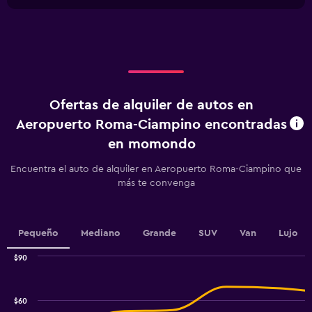
chart
1
X
axis
displaying
Días
antes
de
Ofertas de alquiler de autos en
la
renta.
Aeropuerto Roma-Ciampino encontradas
Range:
en momondo
91
categories.
Encuentra el auto de alquiler en Aeropuerto Roma-Ciampino que
The
más te convenga
chart
has
1
Y
Pequeño
Mediano
Grande
SUV
Van
Lujo
axis
displaying
$90
values.
Combination
Chart
Range:
graphic.
chart
8
with
$60
to
2