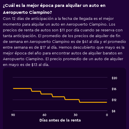
¿Cuál es la mejor época para alquilar un auto en
Aeropuerto Ciampino?
Con 12 días de anticipación a la fecha de llegada es el mejor
momento para alquilar un auto en Aeropuerto Ciampino. Los
precios de renta de autos son $11 por día cuando se reserva con
tanta anticipación. El promedio de los precios de alquiler de fin
de semana en Aeropuerto Ciampino es de $41 al día y el promedio
entre semana es de $17 al día. Hemos descubierto que mayo es la
mejor época del año para encontrar autos de alquiler baratos en
Aeropuerto Ciampino. El precio promedio de un auto de alquiler
en mayo es de $13 al día.
$20
Line
Chart
graphic.
chart
$16
with
91
$12
data
points.
$8
90
60
30
0
The
End
Días antes de la renta
chart
of
interactive
has