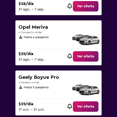
$28/día
Ver oferta
31 ago. - 7 sep.
Opel Meriva
o Compacto similar
Hasta 4 pasajeros
$29/día
Ver oferta
31 ago. - 7 sep.
Geely Boyue Pro
o Mediano similar
Hasta 5 pasajeros
$39/día
Ver oferta
17 oct. - 31 oct.