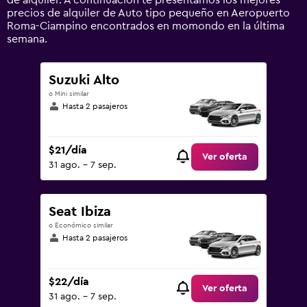
de alquiler. A continuación te presentamos los mejores
to
precios de alquiler de Auto tipo pequeño en Aeropuerto
90.
Roma-Ciampino encontrados en momondo en la última
semana.
Suzuki Alto
o Mini similar
Hasta 2 pasajeros
$21/día
Ver oferta
31 ago. - 7 sep.
Seat Ibiza
o Económico similar
Hasta 2 pasajeros
$22/día
Ver oferta
31 ago. - 7 sep.