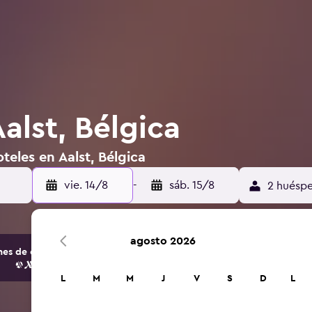
alst, Bélgica
teles en Aalst, Bélgica
vie. 14/8
-
sáb. 15/8
2 huéspe
agosto 2026
s de opciones de hoteles y alojamientos.
L
M
M
J
V
S
D
L