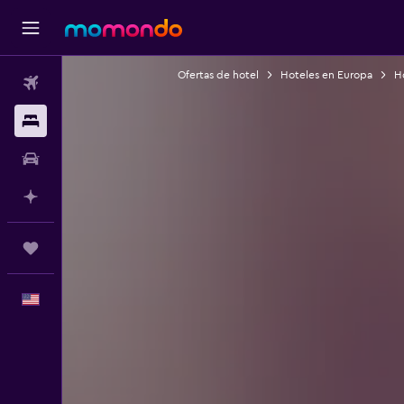
Ofertas de hotel
Hoteles en Europa
H
Vuelos
Alojamientos
Autos
Planifica con IA
Trips
Español