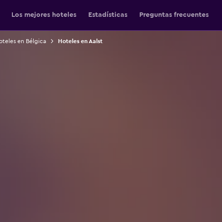
Los mejores hoteles
Estadísticas
Preguntas frecuentes
oteles en Bélgica
Hoteles en Aalst