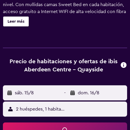
nivel. Con mullidas camas Sweet Bed en cada habitación,
acceso gratuito a Internet WIFI de alta velocidad con fibra
óptica y uno de los desayunos más variados que se
Leer más
pueden encontrar, nuestros huéspedes quedan
gratamente sorprendidos por todo lo que obtienen a
cambio de nuestras asequibles tarifas. Además, con
horario de salida a las 12:00 h, aquí podrá disfrutar de su
desayuno sin prisas.
Precio de habitaciones y ofertas de ibis
Aberdeen Centre - Quayside
sáb. 15/8
-
dom. 16/8
2 huéspedes, 1 habitación