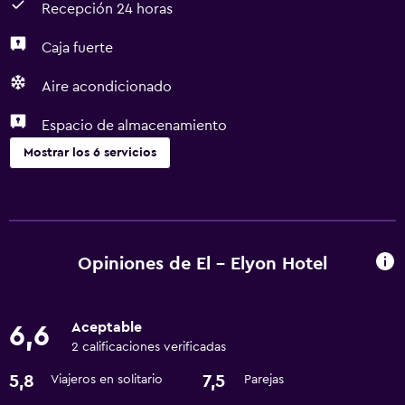
Recepción 24 horas
Caja fuerte
Aire acondicionado
Espacio de almacenamiento
Mostrar los 6 servicios
Servicios básicos
Wifi gratis
Aire acondicionado
Opiniones de El - Elyon Hotel
Estacionamiento y transporte
Aceptable
6,6
Traslado aeropuerto
2 calificaciones verificadas
5,8
7,5
Viajeros en solitario
Parejas
General