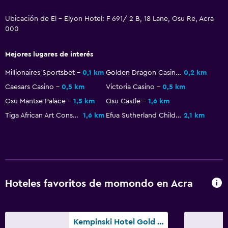
Ubicación de El - Elyon Hotel: F 691/ 2 B, 18 Lane, Osu Re, Acra
000
Mejores lugares de interés
Millionaires Sportsbet
0,1 km
Golden Dragon Casino - Osu Mall
0,2 km
Caesars Casino
0,5 km
Victoria Casino
0,5 km
Osu Mantse Palace
1,5 km
Osu Castle
1,6 km
Tiga African Art Consultancy
1,6 km
Efua Sutherland Children's Park
2,1 km
Hoteles favoritos de momondo en Acra
Kempinski Hotel Gold Coast City