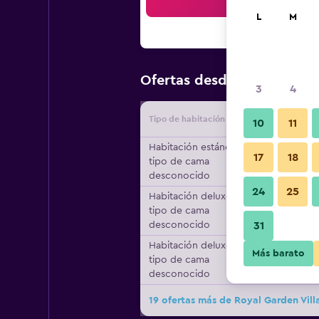
Bus
L
M
$359
Ofertas desde
/
Oferta m
3
4
Tipo de habitación
Proveedo
10
11
Habitación estándar,
17
18
tipo de cama
desconocido
24
25
Habitación deluxe,
tipo de cama
desconocido
31
Habitación deluxe,
Más barato
tipo de cama
desconocido
19 ofertas más de Royal Garden Vill