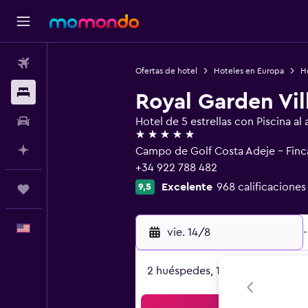
Vuelos
Ofertas de hotel
Hoteles en Europa
H
Alojamientos
Royal Garden Vil
Autos
Hotel de 5 estrellas con Piscina al a
5 estrellas
Planifica con IA
Campo de Golf Costa Adeje - Finca
+34 922 788 482
Excelente
968 calificaciones
9,5
Trips
Español
vie. 14/8
-
2 huéspedes, 1 habitación