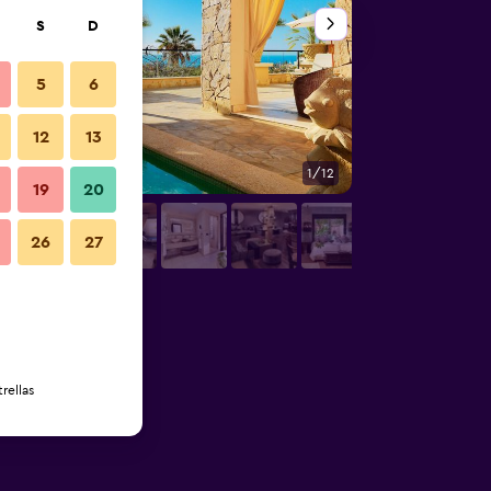
S
D
5
6
12
13
1/12
Otros
19
20
26
27
rellas