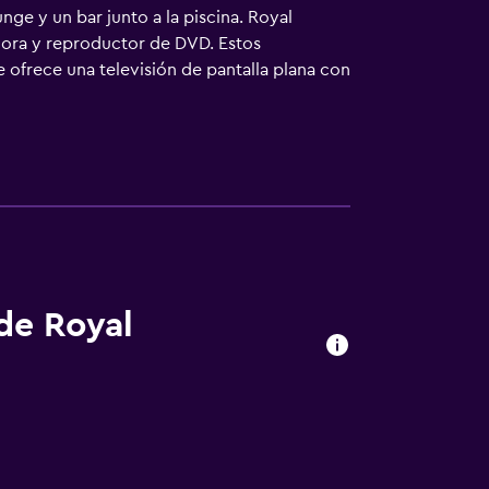
ge y un bar junto a la piscina. Royal
adora y reproductor de DVD. Estos
 ofrece una televisión de pantalla plana con
fico, placa de cocina, microondas y
 zapatillas y bidé. Este complejo en Adeje
rsonas en viaje de negocios se incluyen
ra. Se ofrece servicio de descubierta
 alojamiento hay piscina al aire libre y
ueden practicar las actividades de ocio y
que se aplique un recargo).
 de Royal