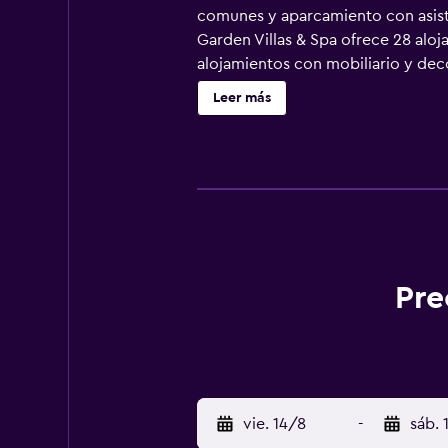
comunes y aparcamiento con asisten
Garden Villas & Spa ofrece 28 alo
alojamientos con mobiliario y deco
canales por cable. En este complej
Leer más
utensilios de cocina. Los baños e
ofrece acceso a Internet wifi grat
escritorio, cajas fuertes y teléfon
nocturno y servicio de limpieza todo
bañera de hidromasaje. Otros serv
esparcimiento que se indican más a
Pre
vie. 14/8
-
sáb. 