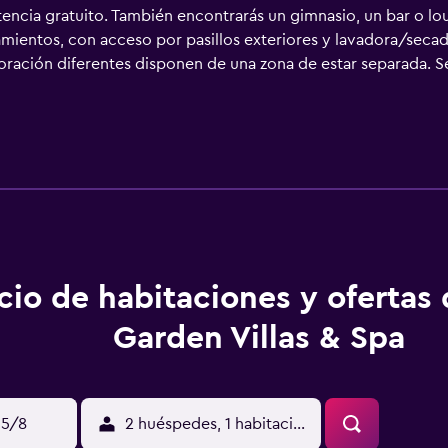
cia gratuito. También encontrarás un gimnasio, un bar o loun
jamientos, con acceso por pasillos exteriores y lavadora/sec
ración diferentes disponen de una zona de estar separada. Se
o de 5 estrellas, los alojamientos incluyen cocina con frigorí
stán equipados con bañera y ducha independientes, albornoces,
is. Entre las comodidades especialmente pensadas para las pe
o. Las habitaciones también incluyen minibar y cafetera y tete
s los días. Es posible solicitar masajes en la habitación. En el
icios de ocio y esparcimiento incluyen sauna y gimnasio. Se p
bajo en las instalaciones o cerca del alojamiento (es posible 
cio de habitaciones y ofertas
Garden Villas & Spa
15/8
2 huéspedes, 1 habitación