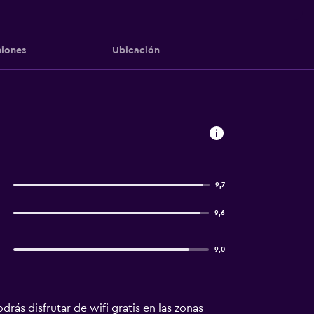
iones
Ubicación
9,7
9,6
9,0
rás disfrutar de wifi gratis en las zonas