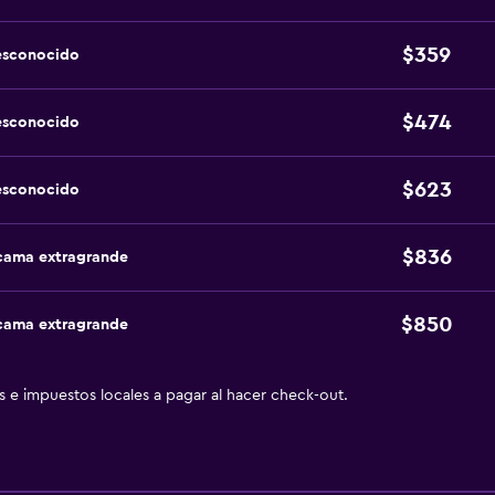
$359
esconocido
$474
esconocido
$623
esconocido
$836
 cama extragrande
$850
 cama extragrande
as e impuestos locales a pagar al hacer check-out.