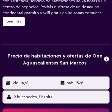
con asistencia, servicio de habitaciones las 24 horas y un
centro de negocios. Podrás disfrutar de un desayuno
continental gratuito y wifi gratis en las zonas comunes.
Otras instalaciones incluyen aparcamiento sin asistencia,
Leer más
una zona para conferencias y servicio de recepción 24
horas. One Aguascalientes San Marcos ofrece 126
alojamientos con aire acondicionado, caja fuerte (cabe un
portátil) y cafetera y tetera. Las camas están vestidas con
edredón de plumas. Se ofrece una televisión de pantalla
plana con canales por satélite. Los baños están equipados
Precio de habitaciones y ofertas de One
con ducha y secador de pelo. Este hotel en
Aguascalientes San Marcos
Aguascalientes ofrece acceso a Internet wifi gratis. Los
servicios para las personas de negocios incluyen
escritorio y teléfono. Se ofrece servicio de limpieza todos
vie. 14/8
-
sáb. 15/8
los días.
2 huéspedes, 1 habitación