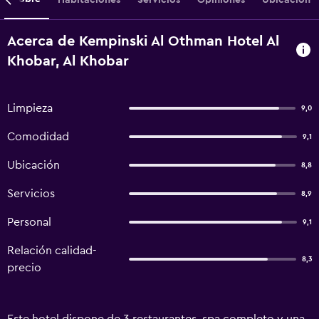
Acerca de Kempinski Al Othman Hotel Al
Khobar, Al Khobar
Limpieza
9,0
Comodidad
9,1
Ubicación
8,8
Servicios
8,9
Personal
9,1
Relación calidad-
8,3
precio