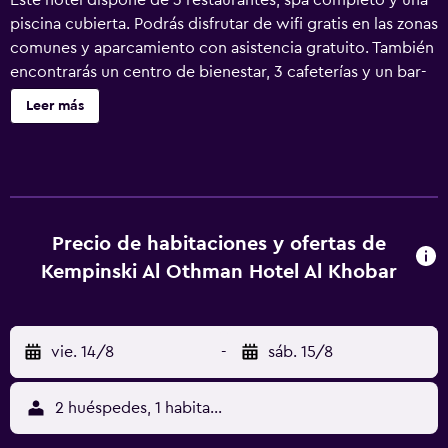
Este hotel dispone de 3 restaurantes, spa completo y una
piscina cubierta. Podrás disfrutar de wifi gratis en las zonas
comunes y aparcamiento con asistencia gratuito. También
encontrarás un centro de bienestar, 3 cafeterías y un bar-
cafetería. Se ofrece un servicio de limpieza a petición.
Leer más
Kempinski Al Othman Hotel Al Khobar ofrece 218
alojamientos con aire acondicionado, con acceso por
pasillos exteriores y artículos del minibar gratis y caja
fuerte. Cada alojamiento tiene un mobiliario y decoración
diferentes. Cabe destacar que este alojamiento permite a
sus clientes elegir el tipo de almohada. Se ofrece una
Precio de habitaciones y ofertas de
televisión LED de 48 pulgadas con canales por cable. Los
Kempinski Al Othman Hotel Al Khobar
huéspedes pueden utilizar los siguientes servicios
disponibles en las habitaciones: frigorífico/congelador
grande y cafetera y tetera. Los baños están equipados con
vie. 14/8
-
sáb. 15/8
bañera o ducha, albornoces, zapatillas y bidé. Este hotel
en Al Khobar ofrece acceso a Internet wifi gratis. Entre las
comodidades especialmente pensadas para las personas
2 huéspedes, 1 habitación
en viaje de negocios se incluyen escritorio, periódicos