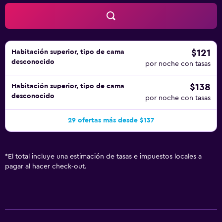
gratuitos y teléfono. Las habitaciones también incluyen
botella de agua gratuita y tabla de planchar con plancha.
Es posible solicitar secador de pelo, cambio de toallas y
cambio de sábanas. Se ofrece servicio nocturno de
descubierta y servicio de limpieza todos los días. Los
$121
Habitación superior, tipo de cama
desconocido
servicios de ocio y esparcimiento en este hotel incluyen
por noche con tasas
una piscina cubierta, centro de bienestar y baño turco.
$138
Habitación superior, tipo de cama
desconocido
por noche con tasas
29 ofertas más desde $137
*
El total incluye una estimación de tasas e impuestos locales a
pagar al hacer check-out.