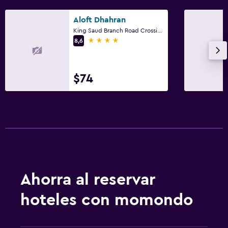
Aloft Dhahran
King Saud Branch Road Crossing 21st, Al Khobar
4 estrellas
8,6
$74
Ahorra al reservar
hoteles con momondo