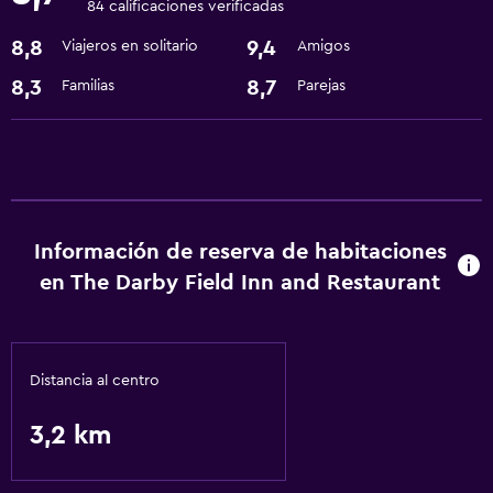
84 calificaciones verificadas
Sistema de entretenimiento
8,8
9,4
Viajeros en solitario
Amigos
TV por cable o vía satélite
8,3
8,7
Familias
Parejas
Accesibilidad y adecuación
Habitaciones para no fumadores disponibles
Baño
Secador de pelo
Información de reserva de habitaciones
en The Darby Field Inn and Restaurant
Actividades
Senderismo
Distancia al centro
3,2 km